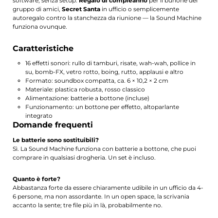
software, senza setup.
Regalo di compleanno
per il burlone del
gruppo di amici,
Secret Santa
in ufficio o semplicemente
autoregalo contro la stanchezza da riunione — la Sound Machine
funziona ovunque.
Caratteristiche
16 effetti sonori: rullo di tamburi, risate, wah-wah, pollice in
su, bomb-FX, vetro rotto, boing, rutto, applausi e altro
Formato: soundbox compatta, ca. 6 × 10,2 × 2 cm
Materiale: plastica robusta, rosso classico
Alimentazione: batterie a bottone (incluse)
Funzionamento: un bottone per effetto, altoparlante
integrato
Domande frequenti
Le batterie sono sostituibili?
Sì. La Sound Machine funziona con batterie a bottone, che puoi
comprare in qualsiasi drogheria. Un set è incluso.
Quanto è forte?
Abbastanza forte da essere chiaramente udibile in un ufficio da 4-
6 persone, ma non assordante. In un open space, la scrivania
accanto la sente; tre file più in là, probabilmente no.