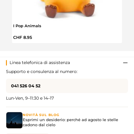
I Pop Animals
Marv
Prezzo normale:
Prez
CHF 8.95
CHF 
Linea telefonica di assistenza
Supporto e consulenza al numero:
041 526 04 52
Lun-Ven, 9–11:30 e 14–17
NOVITÀ SUL BLOG
Esprimi un desiderio: perché ad agosto le stelle
cadono dal cielo