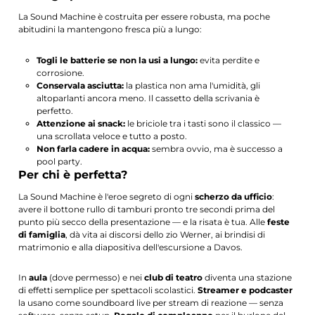
La Sound Machine è costruita per essere robusta, ma poche
abitudini la mantengono fresca più a lungo:
Togli le batterie se non la usi a lungo:
evita perdite e
corrosione.
Conservala asciutta:
la plastica non ama l'umidità, gli
altoparlanti ancora meno. Il cassetto della scrivania è
perfetto.
Attenzione ai snack:
le briciole tra i tasti sono il classico —
una scrollata veloce e tutto a posto.
Non farla cadere in acqua:
sembra ovvio, ma è successo a
pool party.
Per chi è perfetta?
La Sound Machine è l'eroe segreto di ogni
scherzo da ufficio
:
avere il bottone rullo di tamburi pronto tre secondi prima del
punto più secco della presentazione — e la risata è tua. Alle
feste
di famiglia
, dà vita ai discorsi dello zio Werner, ai brindisi di
matrimonio e alla diapositiva dell'escursione a Davos.
In
aula
(dove permesso) e nei
club di teatro
diventa una stazione
di effetti semplice per spettacoli scolastici.
Streamer e podcaster
la usano come soundboard live per stream di reazione — senza