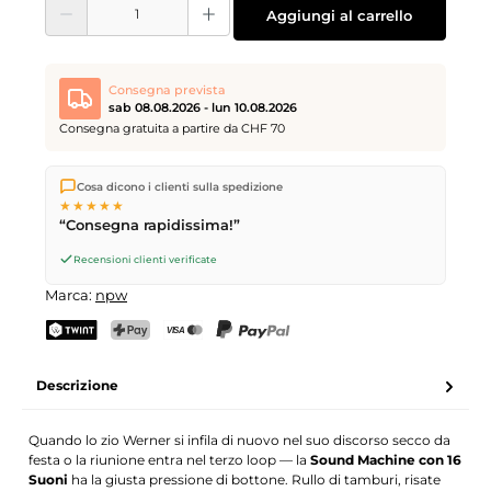
Aggiungi al carrello
Consegna prevista
sab 08.08.2026 - lun 10.08.2026
Consegna gratuita a partire da CHF 70
Spediamo direttamente dal nostro magazzino a Kriens, in
Cosa dicono i clienti sulla spedizione
Svizzera.
Consegna gratuita
a partire da
CHF 70
. Ordini
★★★★★
effettuati entro le
17
(lun–ven) spediti in giornata – consegna il
“Consegna rapidissima!”
giorno lavorativo successivo
tramite Posta Svizzera.
Consegna sabato
sab 08.08.2026
per CHF 9.95 – ordina entro
Recensioni clienti verificate
venerdì, ore 17
.
Marca:
npw
TWINT
PostFinance Pay
Carta di credito (Visa, Mastercard)
PayPal
Descrizione
Quando lo zio Werner si infila di nuovo nel suo discorso secco da
festa o la riunione entra nel terzo loop — la
Sound Machine con 16
Suoni
ha la giusta pressione di bottone. Rullo di tamburi, risate