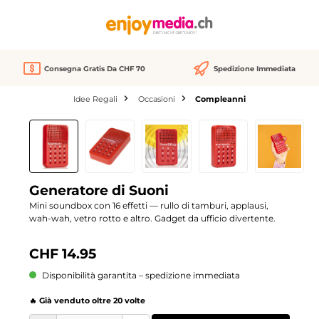
nuto principale
Consegna Gratis Da CHF 70
Spedizione Immediata
Idee Regali
Occasioni
Compleanni
Salta la galleria di immagini
Generatore di Suoni
Mini soundbox con 16 effetti — rullo di tamburi, applausi,
wah-wah, vetro rotto e altro. Gadget da ufficio divertente.
CHF 14.95
Disponibilità garantita – spedizione immediata
🔥 Già venduto oltre 20 volte
Quantità del prodotto: inserisci la quantità desiderata o usa i pulsanti per aume