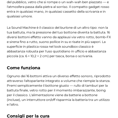
del pubblico, vetro che si rompe o un wah-wah ben piazzato — e
l'atmosfera passa dalla pietra al sorriso. Il compatto gadget rosso
entra in qualsiasi mano, in qualsiasi cassetto della scrivania e in
qualsiasi umore.
La Sound Machine è il classico del burlone di un altro tipo: non la
tua battuta, ma la pressione del tuo bottone diventa la battuta. 16
diversi bottoni effetto vanno da applausi via vetro rotto, bomb-FX
e sirena fino a rutto, suono pollice in su e risate in più sapori. La
superficie in plastica rossa nel look soundbox classico è
abbastanza robusta per l'uso quotidiano in ufficio e abbastanza
piccola (ca. 6 × 10,2 × 2 cm) per tasca, borsa o scrivania.
Come funziona
Ognuno dei 16 bottoni attiva un diverso effetto sonoro, riprodotto
attraverso l'altoparlante integrato a volume che riempie la stanza.
Premi semplicemente il bottone giusto — rullo di tamburi per la
battuta finale, vetro rotto per il momento imbarazzante, boing
per il classico. L'alimentazione viene da batterie a bottone
(incluse), un interruttore on/off risparmia la batteria tra un utilizzo
e l'altro.
Consigli per la cura