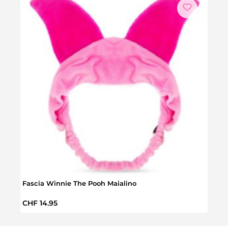
Fascia Winnie The Pooh Maialino
Bals
Prezzo normale:
Prez
CHF 14.95
CHF 