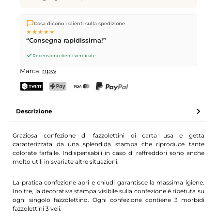
Spediamo direttamente dal nostro magazzino a Kriens, in
Cosa dicono i clienti sulla spedizione
Svizzera.
Consegna gratuita
a partire da
CHF 70
. Ordini
★★★★★
effettuati entro le
17
(lun–ven) spediti in giornata – consegna il
“Consegna rapidissima!”
giorno lavorativo successivo
tramite Posta Svizzera.
Recensioni clienti verificate
Marca:
npw
TWINT
PostFinance Pay
Carta di credito (Visa, Mastercard)
PayPal
Descrizione
Graziosa confezione di fazzolettini di carta usa e getta
caratterizzata da una splendida stampa che riproduce tante
colorate farfalle. Indispensabili in caso di raffreddori sono anche
molto utili in svariate altre situazioni.
La pratica confezione apri e chiudi garantisce la massima igiene.
Inoltre, la decorativa stampa visibile sulla confezione è ripetuta su
ogni singolo fazzolettino. Ogni confezione contiene 3 morbidi
fazzolettini 3 veli.