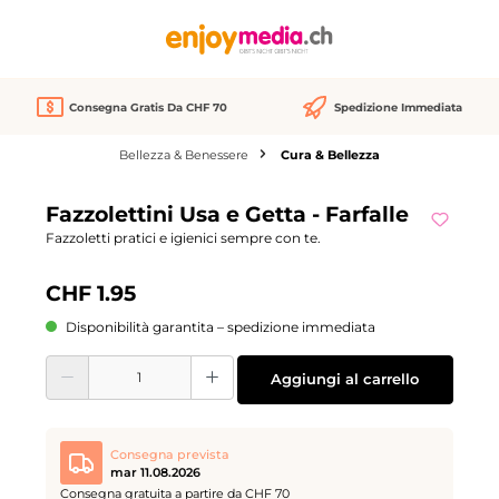
nuto principale
Consegna Gratis Da CHF 70
Spedizione Immediata
Bellezza & Benessere
Cura & Bellezza
Salta la galleria di immagini
Fazzolettini Usa e Getta - Farfalle
Fazzoletti pratici e igienici sempre con te.
CHF 1.95
Disponibilità garantita – spedizione immediata
Quantità del prodotto: inserisci la quantità desiderata o usa i pulsanti per aume
Aggiungi al carrello
Consegna prevista
mar 11.08.2026
Consegna gratuita a partire da CHF 70