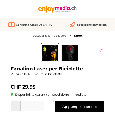
nuto principale
Consegna Gratis Da CHF 70
Spedizione Immediata
Outdoor & Tempo Libero
Sport
Salta la galleria di immagini
Fanalino Laser per Biciclette
Più visibile. Più sicuro in bicicletta.
CHF 29.95
Disponibilità garantita – spedizione immediata
Quantità del prodotto: inserisci la quantità desiderata o usa i pulsanti per aume
Aggiungi al carrello