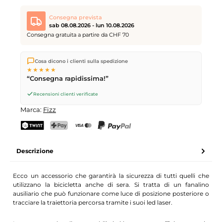
Consegna prevista
sab 08.08.2026 - lun 10.08.2026
Consegna gratuita a partire da CHF 70
Spediamo direttamente dal nostro magazzino a Kriens, in
Cosa dicono i clienti sulla spedizione
Svizzera.
Consegna gratuita
a partire da
CHF 70
. Ordini
★★★★★
effettuati entro le
17
(lun–ven) spediti in giornata – consegna il
“Consegna rapidissima!”
giorno lavorativo successivo
tramite Posta Svizzera.
Consegna sabato
sab 08.08.2026
per CHF 9.95 – ordina entro
Recensioni clienti verificate
venerdì, ore 17
.
Marca:
Fizz
TWINT
PostFinance Pay
Carta di credito (Visa, Mastercard)
PayPal
Descrizione
Ecco un accessorio che garantirà la sicurezza di tutti quelli che
utilizzano la bicicletta anche di sera. Si tratta di un fanalino
ausiliario che può funzionare come luce di posizione posteriore o
tracciare la traiettoria percorsa tramite i suoi led laser.