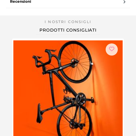
Recensioni
PRODOTTI CONSIGLIATI
Supp
Prez
CHF 