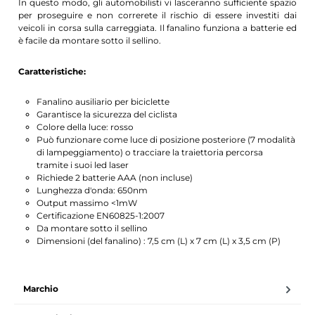
In questo modo, gli automobilisti vi lasceranno sufficiente spazio
per proseguire e non correrete il rischio di essere investiti dai
veicoli in corsa sulla carreggiata. Il fanalino funziona a batterie ed
è facile da montare sotto il sellino.
Caratteristiche:
Fanalino ausiliario per biciclette
Garantisce la sicurezza del ciclista
Colore della luce: rosso
Può funzionare come luce di posizione posteriore (7 modalità
di lampeggiamento) o tracciare la traiettoria percorsa
tramite i suoi led laser
Richiede 2 batterie AAA (non incluse)
Lunghezza d'onda: 650nm
Output massimo <1mW
Certificazione EN60825-1:2007
Da montare sotto il sellino
Dimensioni (del fanalino) : 7,5 cm (L) x 7 cm (L) x 3,5 cm (P)
Marchio