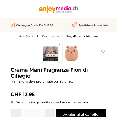
nuto principale
Consegna Gratis Da CHF 70
Spedizione Immediata
Idee Regali
Destinatario
Regali per la Mamma
Salta la galleria di immagini
Crema Mani Fragranza Fiori di
Ciliegio
Mani morbide e profumate ogni giorno.
CHF 12.95
Disponibilità garantita – spedizione immediata
Quantità del prodotto: inserisci la quantità desiderata o usa i pulsanti per aume
Aggiungi al carrello