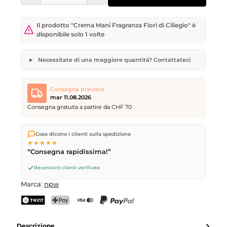
Il prodotto "Crema Mani Fragranza Fiori di Ciliegio" è
disponibile solo 1 volte
Necessitate di una maggiore quantità? Contattateci
Crema Mani Fragranza Fiori di Ciliegio
Quantità desiderata
Data di consegna desiderata
Consegna prevista
mar 11.08.2026
Consegna gratuita a partire da CHF 70
Spediamo direttamente dal nostro magazzino a Kriens, in
Il vostro nome
Indirizzo e-mail
Cosa dicono i clienti sulla spedizione
Svizzera.
Consegna gratuita
a partire da
CHF 70
. Ordini
★★★★★
effettuati entro le
17
(lun–ven) spediti in giornata – consegna il
“Consegna rapidissima!”
giorno lavorativo successivo
tramite Posta Svizzera.
Recensioni clienti verificate
Invia richiesta
Marca:
npw
TWINT
PostFinance Pay
Carta di credito (Visa, Mastercard)
PayPal
Descrizione