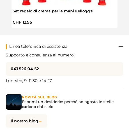
Set regalo di crema per le mani Kellogg's
Crem
Prezzo normale:
Prez
CHF 12.95
CHF 
Linea telefonica di assistenza
Supporto e consulenza al numero:
041 526 04 52
Lun-Ven, 9–11:30 e 14–17
NOVITÀ SUL BLOG
Esprimi un desiderio: perché ad agosto le stelle
cadono dal cielo
Il nostro blog