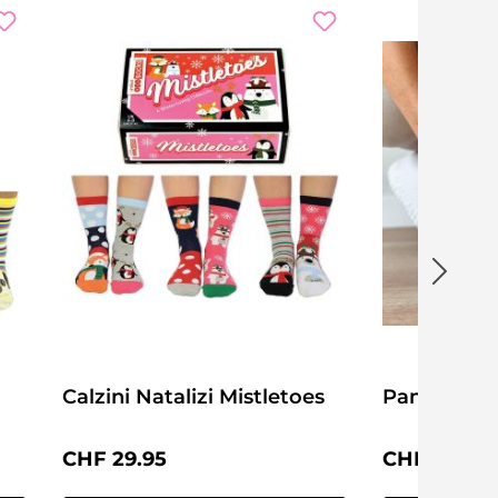
Calzini Natalizi Mistletoes
Pantofole 
Prezzo normale:
Prezzo nor
CHF 29.95
CHF 34.95