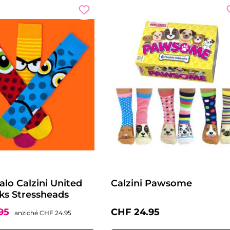
onto
alo Calzini United
Calzini Pawsome
ks Stressheads
i vendita:
Prezzo normale:
Prezzo normale:
.95
CHF 24.95
anziché
CHF 24.95