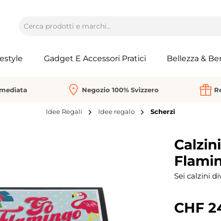
festyle
Gadget E Accessori Pratici
Bellezza & Be
mmediata
Negozio 100% Svizzero
Re
Idee Regali
Idee regalo
Scherzi
Calzin
Flami
Sei calzini di
CHF 2