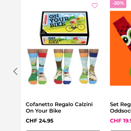
Sc
-20%
Cofanetto Regalo Calzini
Set Reg
On Your Bike
Oddsoc
Prezzo normale:
Prezzo d
CHF 24.95
CHF 19