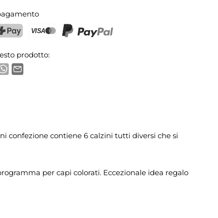
 pagamento
ostFinance Pay
Carta di credito (Visa, Mastercard)
PayPal
esto prodotto:
ni confezione contiene 6 calzini tutti diversi che si
e programma per capi colorati. Eccezionale idea regalo