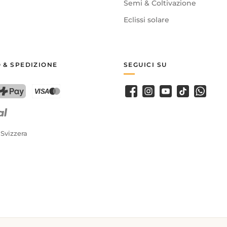
Semi & Coltivazione
Eclissi solare
 & SPEDIZIONE
SEGUICI SU
Facebook
Instagram
Youtube
TikTok
WhatsA
PostFinance Pay
Carta di credito (Visa, Mastercard)
 Svizzera