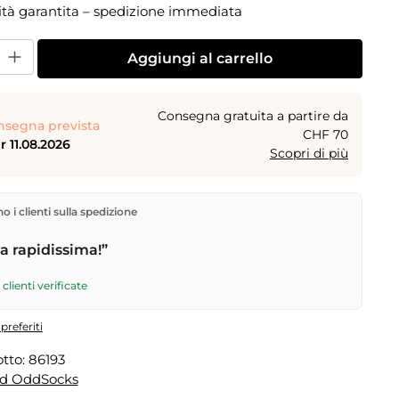
ità garantita – spedizione immediata
dotto: inserisci la quantità desiderata o usa i pulsanti per aumentare o dimi
Aggiungi al carrello
Consegna gratuita a partire da
nsegna prevista
CHF 70
 11.08.2026
Scopri di più
rettamente dal nostro magazzino a Kriens, in Svizzera.
 i clienti sulla spedizione
gratuita
a partire da
CHF 70
. Ordini effettuati entro le
 spediti in giornata – consegna il
giorno lavorativo
 rapidissima!”
tramite Posta Svizzera.
clienti verificate
preferiti
tto:
86193
ed OddSocks