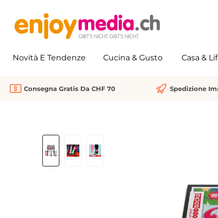
 ricerca
Passa alla navigazione principale
Novità E Tendenze
Cucina & Gusto
Casa & Li
Consegna Gratis Da CHF 70
Spedizione I
Salta la galleria di immagini