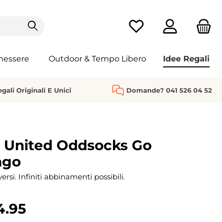
Hai 0 articoli nella list
nessere
Outdoor & Tempo Libero
Idee Regali
gali Originali E Unici
Domande? 041 526 04 52
i United Oddsocks Go
ngo
versi. Infiniti abbinamenti possibili.
4.95