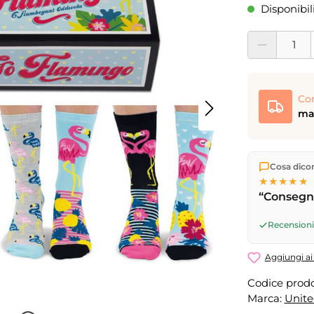
Disponibil
Quantità del pro
Co
mar
Spediamo di
Cosa dicono
Consegna 
★★★★★
17
(lun–ven)
“Consegna
successivo
Recensioni 
Aggiungi ai 
Codice prodo
Marca:
Unit