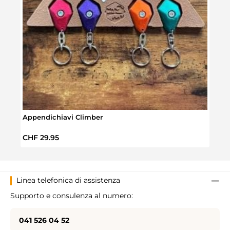
Appendichiavi Climber
Bould
Prezzo normale:
Prez
CHF 29.95
CHF 
Linea telefonica di assistenza
Supporto e consulenza al numero:
041 526 04 52