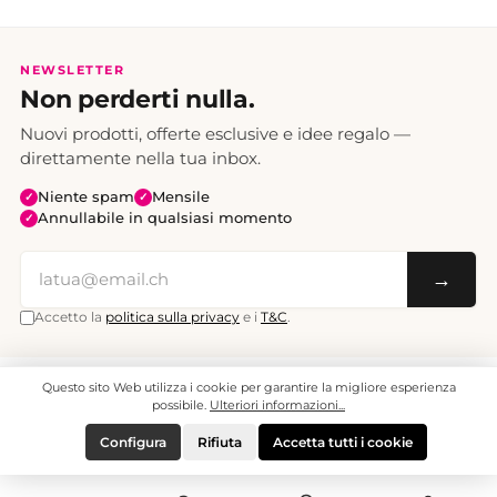
NEWSLETTER
Non perderti nulla.
Nuovi prodotti, offerte esclusive e idee regalo —
direttamente nella tua inbox.
Niente spam
Mensile
✓
✓
Annullabile in qualsiasi momento
✓
→
Accetto la
politica sulla privacy
e i
T&C
.
Questo sito Web utilizza i cookie per garantire la migliore esperienza
Tutti i prezzi sono IVA inclusa. Spedizione CHF 6.95, gratuita a partire da CHF 70.
© 2008 - 2026 - enjoymedia.ch - Tutti i diritti riservati.
possibile.
Ulteriori informazioni...
Configura
Rifiuta
Accetta tutti i cookie