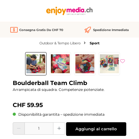
nuto principale
Consegna Gratis Da CHF 70
Spedizione Immediata
Outdoor & Tempo Libero
Sport
Salta la galleria di immagini
Boulderball Team Climb
Arrampicata di squadra. Competenze potenziate.
CHF 59.95
Disponibilità garantita – spedizione immediata
Quantità del prodotto: inserisci la quantità desiderata o usa i pulsanti per aume
Aggiungi al carrello