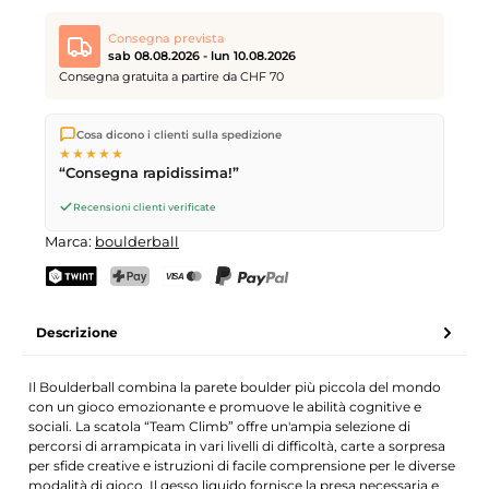
Consegna prevista
sab 08.08.2026 - lun 10.08.2026
Consegna gratuita a partire da CHF 70
Spediamo direttamente dal nostro magazzino a Kriens, in
Cosa dicono i clienti sulla spedizione
Svizzera.
Consegna gratuita
a partire da
CHF 70
. Ordini
★★★★★
effettuati entro le
17
(lun–ven) spediti in giornata – consegna il
“Consegna rapidissima!”
giorno lavorativo successivo
tramite Posta Svizzera.
Consegna sabato
sab 08.08.2026
per CHF 9.95 – ordina entro
Recensioni clienti verificate
venerdì, ore 17
.
Marca:
boulderball
TWINT
PostFinance Pay
Carta di credito (Visa, Mastercard)
PayPal
Descrizione
Il Boulderball combina la parete boulder più piccola del mondo
con un gioco emozionante e promuove le abilità cognitive e
sociali. La scatola “Team Climb” offre un'ampia selezione di
percorsi di arrampicata in vari livelli di difficoltà, carte a sorpresa
per sfide creative e istruzioni di facile comprensione per le diverse
modalità di gioco. Il gesso liquido fornisce la presa necessaria e