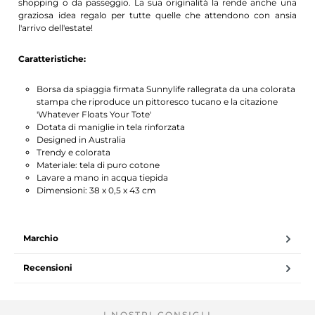
shopping o da passeggio. La sua originalità la rende anche una
graziosa idea regalo per tutte quelle che attendono con ansia
l'arrivo dell'estate!
Caratteristiche:
Borsa da spiaggia firmata Sunnylife rallegrata da una colorata
stampa che riproduce un pittoresco tucano e la citazione
'Whatever Floats Your Tote'
Dotata di maniglie in tela rinforzata
Designed in Australia
Trendy e colorata
Materiale: tela di puro cotone
Lavare a mano in acqua tiepida
Dimensioni: 38 x 0,5 x 43 cm
Marchio
Recensioni