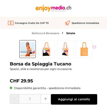
nuto principale
Consegna Gratis Da CHF 70
Spedizione Immediata
Bellezza & Benessere
Estate
Salta la galleria di immagini
We Love
Borsa da Spiaggia Tucano
Spazio, stile e resistenza per ogni occasione.
CHF 29.95
Disponibilità garantita – spedizione immediata
Quantità del prodotto: inserisci la quantità desiderata o usa i pulsanti per aume
Aggiungi al carrello