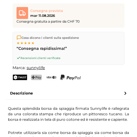
Consegna prevista
mar 11.08.2026
Consegna gratuita a partire da CHF 70
Spediamo direttamente dal nostro magazzino a Kriens, in
Cosa dicono i clienti sulla spedizione
Svizzera.
Consegna gratuita
a partire da
CHF 70
. Ordini
★★★★★
effettuati entro le
17
(lun–ven) spediti in giornata – consegna il
“Consegna rapidissima!”
giorno lavorativo successivo
tramite Posta Svizzera.
Recensioni clienti verificate
Marca:
sunnylife
TWINT
PostFinance Pay
Carta di credito (Visa, Mastercard)
PayPal
Descrizione
Questa splendida borsa da spiaggia firmata Sunnylife è rallegrata
da una colorata stampa che riproduce un pittoresco tucano. La
borsa è realizzata in tela di puro cotone ed è resistente e capiente.
Potrete utilizzarla sia come borsa da spiaggia sia come borsa da