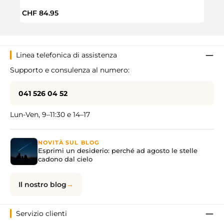
Prezzo normale:
Prez
CHF 84.95
CHF 
Linea telefonica di assistenza
Supporto e consulenza al numero:
041 526 04 52
Lun-Ven, 9–11:30 e 14–17
NOVITÀ SUL BLOG
Esprimi un desiderio: perché ad agosto le stelle
cadono dal cielo
Il nostro blog
Servizio clienti