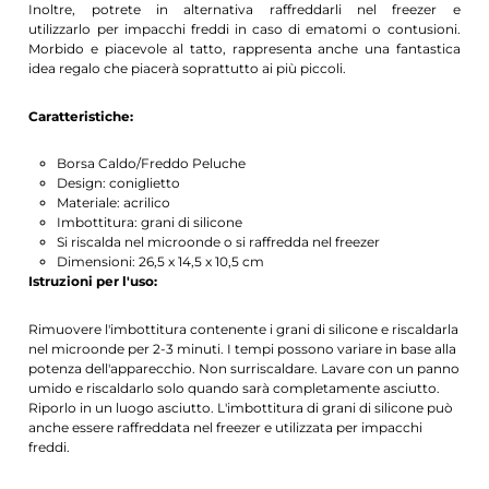
Inoltre, potrete in alternativa raffreddarli nel freezer e
utilizzarlo per impacchi freddi in caso di ematomi o contusioni.
Morbido e piacevole al tatto, rappresenta anche una fantastica
idea regalo che piacerà soprattutto ai più piccoli.
Caratteristiche:
Borsa Caldo/Freddo Peluche
Design: coniglietto
Materiale: acrilico
Imbottitura: grani di silicone
Si riscalda nel microonde o si raffredda nel freezer
Dimensioni: 26,5 x 14,5 x 10,5 cm
Istruzioni per l'uso:
Rimuovere l'imbottitura contenente i grani di silicone e riscaldarla
nel microonde per 2-3 minuti. I tempi possono variare in base alla
potenza dell'apparecchio. Non surriscaldare. Lavare con un panno
umido e riscaldarlo solo quando sarà completamente asciutto.
Riporlo in un luogo asciutto. L'imbottitura di grani di silicone può
anche essere raffreddata nel freezer e utilizzata per impacchi
freddi.