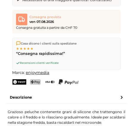
Borsa Caldo/Freddo Peluche Coniglietto
Quantità desiderata
Data di consegna desiderata
Consegna prevista
ven 07.08.2026
Consegna gratuita a partire da CHF 70
Spediamo direttamente dal nostro magazzino a Kriens, in
Il vostro nome
Indirizzo e-mail
Cosa dicono i clienti sulla spedizione
Svizzera.
Consegna gratuita
a partire da
CHF 70
. Ordini
★★★★★
effettuati entro le
17
(lun–ven) spediti in giornata – consegna il
“Consegna rapidissima!”
giorno lavorativo successivo
tramite Posta Svizzera.
Recensioni clienti verificate
Invia richiesta
Marca:
enjoymedia
TWINT
PostFinance Pay
Carta di credito (Visa, Mastercard)
PayPal
Descrizione
Grazioso peluche contenente grani di silicone che trattengono il
calore o il freddo e lo rilasciano gradualmente. Ideale per scaldarsi
nella stagione fredda, basta riscaldarli nel microonde.