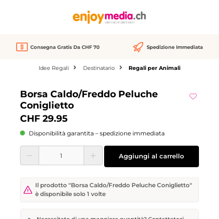
nuto principale
Consegna Gratis Da CHF 70
Spedizione Immediata
Idee Regali
Destinatario
Regali per Animali
Salta la galleria di immagini
Borsa Caldo/Freddo Peluche
Coniglietto
CHF 29.95
Disponibilità garantita – spedizione immediata
Quantità del prodotto: inserisci la quantità desiderata o usa i pulsanti per aume
Aggiungi al carrello
Il prodotto "Borsa Caldo/Freddo Peluche Coniglietto"
è disponibile solo 1 volte
Necessitate di una maggiore quantità? Contattateci