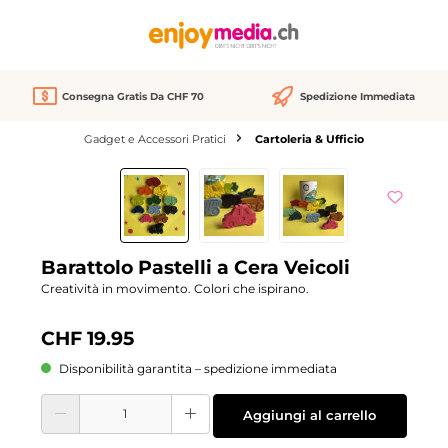
nuto principale
Consegna Gratis Da CHF 70
Spedizione Immediata
Gadget e Accessori Pratici
Cartoleria & Ufficio
Salta la galleria di immagini
Barattolo Pastelli a Cera Veicoli
Creatività in movimento. Colori che ispirano.
CHF 19.95
Disponibilità garantita – spedizione immediata
Quantità del prodotto: inserisci la quantità desiderata o usa i pulsanti per aume
Aggiungi al carrello