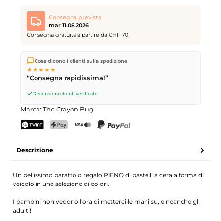
Consegna prevista
mar 11.08.2026
Consegna gratuita a partire da CHF 70
Spediamo direttamente dal nostro magazzino a Kriens, in
Cosa dicono i clienti sulla spedizione
Svizzera.
Consegna gratuita
a partire da
CHF 70
. Ordini
★★★★★
effettuati entro le
17
(lun–ven) spediti in giornata – consegna il
“Consegna rapidissima!”
giorno lavorativo successivo
tramite Posta Svizzera.
Recensioni clienti verificate
Marca:
The Crayon Bug
TWINT
PostFinance Pay
Carta di credito (Visa, Mastercard)
PayPal
Descrizione
Un bellissimo barattolo regalo PIENO di pastelli a cera a forma di
veicolo in una selezione di colori.
I bambini non vedono l'ora di metterci le mani su, e neanche gli
adulti!