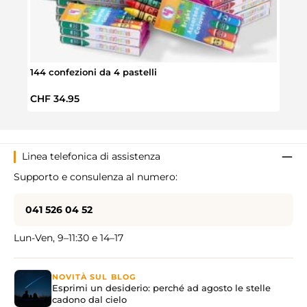
144 confezioni da 4 pastelli
Set d
Prezzo normale:
Prez
CHF 34.95
CHF 
Linea telefonica di assistenza
Supporto e consulenza al numero:
041 526 04 52
Lun-Ven, 9–11:30 e 14–17
NOVITÀ SUL BLOG
Esprimi un desiderio: perché ad agosto le stelle
cadono dal cielo