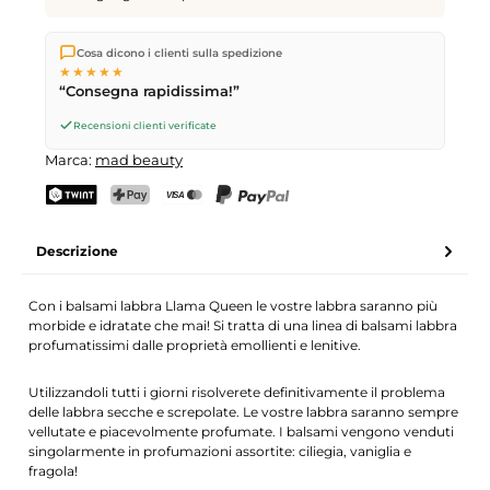
Spediamo direttamente dal nostro magazzino a Kriens, in
Cosa dicono i clienti sulla spedizione
Svizzera.
Consegna gratuita
a partire da
CHF 70
. Ordini
★★★★★
effettuati entro le
17
(lun–ven) spediti in giornata – consegna il
“Consegna rapidissima!”
giorno lavorativo successivo
tramite Posta Svizzera.
Recensioni clienti verificate
Marca:
mad beauty
TWINT
PostFinance Pay
Carta di credito (Visa, Mastercard)
PayPal
Descrizione
Con i balsami labbra Llama Queen le vostre labbra saranno più
morbide e idratate che mai! Si tratta di una linea di balsami labbra
profumatissimi dalle proprietà emollienti e lenitive.
Utilizzandoli tutti i giorni risolverete definitivamente il problema
delle labbra secche e screpolate. Le vostre labbra saranno sempre
vellutate e piacevolmente profumate. I balsami vengono venduti
singolarmente in profumazioni assortite: ciliegia, vaniglia e
fragola!