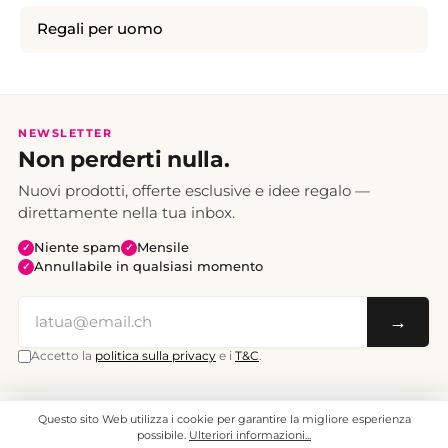
Regali per uomo
NEWSLETTER
Non perderti nulla.
Nuovi prodotti, offerte esclusive e idee regalo —
direttamente nella tua inbox.
Niente spam
Mensile
✓
✓
Annullabile in qualsiasi momento
✓
→
Accetto la
politica sulla privacy
e i
T&C
.
Questo sito Web utilizza i cookie per garantire la migliore esperienza
Tutti i prezzi sono IVA inclusa. Spedizione CHF 6.95, gratuita a partire da CHF 70.
© 2008 - 2026 - enjoymedia.ch - Tutti i diritti riservati.
possibile.
Ulteriori informazioni...