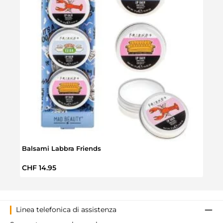
Balsami Labbra Friends
Set p
Prezzo normale:
Prez
CHF 14.95
CHF 
Linea telefonica di assistenza