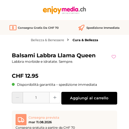
nuto principale
Consegna Gratis Da CHF 70
Spedizione Immediata
Bellezza & Benessere
Cura & Bellezza
Salta la galleria di immagini
Balsami Labbra Llama Queen
Labbra morbide e idratate. Sempre.
CHF 12.95
Disponibilità garantita – spedizione immediata
Quantità del prodotto: inserisci la quantità desiderata o usa i pulsanti per aume
Aggiungi al carrello
Consegna prevista
mar 11.08.2026
Consegna gratuita a partire da CHF 70