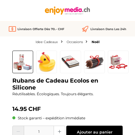
tenu principal
Livraison Offerte Dès 70.- CHF
Livraison Dans Les 24h
Idee Cadeaux
Occasions
Noël
Ignorer la galerie d'images
Rubans de Cadeau Ecolos en
Silicone
Réutilisables. Écologiques. Toujours élégants.
14.95 CHF
Stock garanti – expédition immédiate
Quantité de produit : Entrez la quantité souhaitée ou utilisez les boutons pour
Ajouter au panier