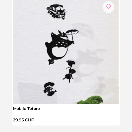
Mobile Totoro
Set d
Prix régulier :
Prix 
29.95 CHF
24.9