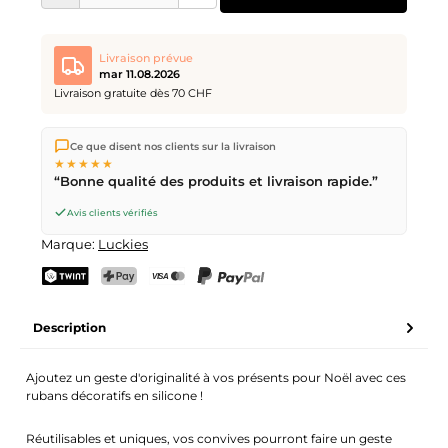
Livraison prévue
mar 11.08.2026
Livraison gratuite dès 70 CHF
Nous expédions directement depuis notre entrepôt à Kriens,
Ce que disent nos clients sur la livraison
en Suisse.
Livraison gratuite
dès
CHF 70
. Commandes
★★★★★
passées avant
17h
(lun–ven) expédiées le jour même –
“Bonne qualité des produits et livraison rapide.”
livraison le
prochain jour ouvrable
par la Poste Suisse.
Avis clients vérifiés
Marque:
Luckies
TWINT
PostFinance Pay
Carte de crédit (Visa, Mastercard)
PayPal
Description
Ajoutez un geste d'originalité à vos présents pour Noël avec ces
rubans décoratifs en silicone !
Réutilisables et uniques, vos convives pourront faire un geste