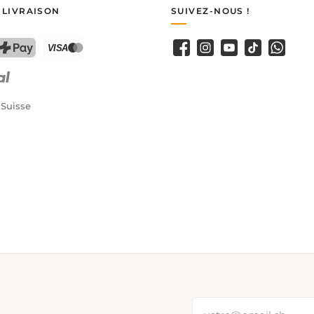
 LIVRAISON
SUIVEZ-NOUS !
Facebook
Instagram
YouTube
TikTok
WhatsA
PostFinance Pay
Carte de crédit (Visa, Mastercard)
 Suisse