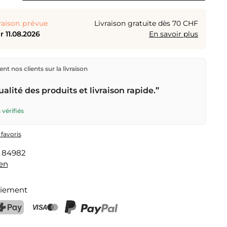
raison prévue
Livraison gratuite dès 70 CHF
 11.08.2026
En savoir plus
ions directement depuis notre entrepôt à Kriens, en
nt nos clients sur la livraison
aison gratuite
dès
CHF 70
. Commandes passées avant
n) expédiées le jour même – livraison le
prochain jour
alité des produits et livraison rapide.”
r la Poste Suisse.
 vérifiés
 favoris
:
84982
ten
aiement
ostFinance Pay
Carte de crédit (Visa, Mastercard)
PayPal