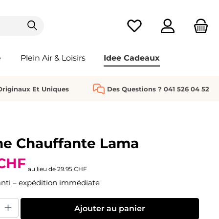
Vous avez 0 articles da
e
Plein Air & Loisirs
Idee Cadeaux
riginaux Et Uniques
Des Questions ? 041 526 04 52
he Chauffante Lama
 CHF
au lieu de
29.95 CHF
nti – expédition immédiate
uit : Entrez la quantité souhaitée ou utilisez les boutons pour augmenter o
Ajouter au panier