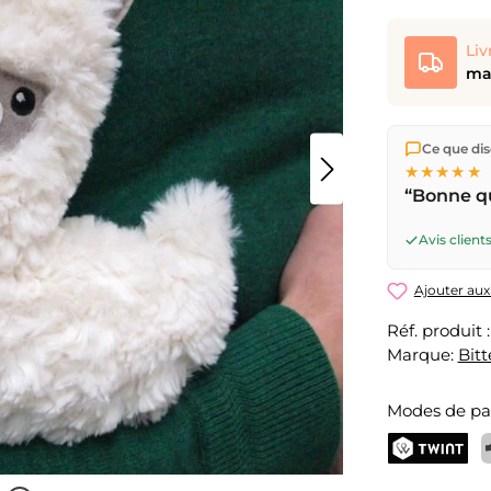
Liv
mar
Nous expéd
Ce que dise
Suisse.
Livr
★★★★★
17h
(lun–ve
“Bonne qu
ouvrable
pa
Avis clients
Ajouter aux
Réf. produit 
Marque:
Bit
Modes de p
TWINT
P