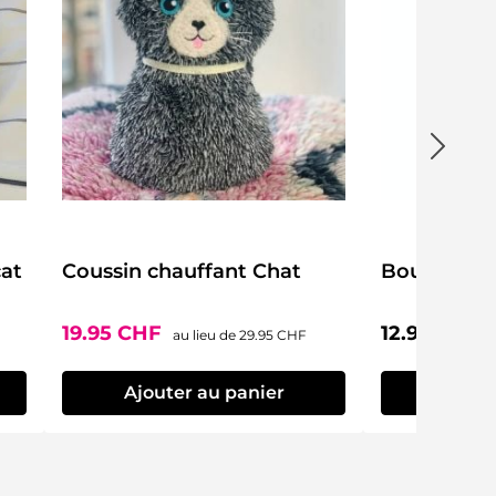
at
Coussin chauffant Chat
Bouillotte 
Prix de vente :
Prix régulier :
Prix régulier
19.95 CHF
12.95 CHF
au lieu de
29.95 CHF
Ajouter au panier
Ajout