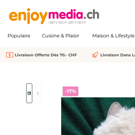
recherche
Passer à la navigation principale
Populaire
Cuisine & Plaisir
Maison & Lifestyle
Livraison Offerte Dès 70.- CHF
Livraison Dans 
Ignorer la galerie d'images
Réduction
-17%