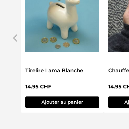
Tirelire Lama Blanche
Chauff
Prix régulier :
Prix régu
14.95 CHF
14.95 C
Ajouter au panier
A