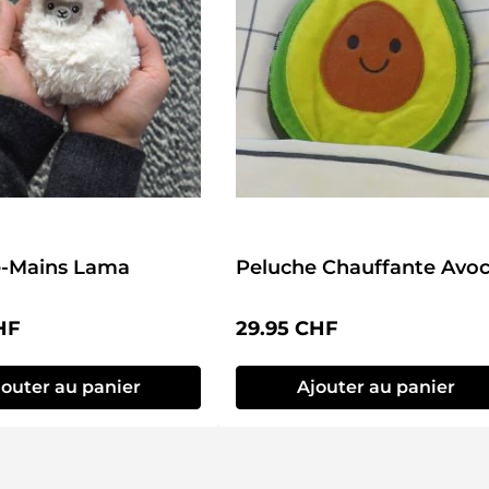
e-Mains Lama
Peluche Chauffante Avoc
lier :
Prix régulier :
HF
29.95 CHF
jouter au panier
Ajouter au panier