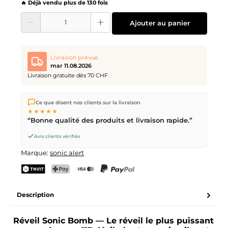
🔥 Déjà vendu plus de 130 fois
Quantité de produit : Entrez la quantité souhaitée ou utilisez les boutons pour
Ajouter au panier
Livraison prévue
mar 11.08.2026
Livraison gratuite dès 70 CHF
Nous expédions directement depuis notre entrepôt à Kriens,
Ce que disent nos clients sur la livraison
en Suisse.
Livraison gratuite
dès
CHF 70
. Commandes
★★★★★
passées avant
17h
(lun–ven) expédiées le jour même –
“Bonne qualité des produits et livraison rapide.”
livraison le
prochain jour ouvrable
par la Poste Suisse.
Avis clients vérifiés
Marque:
sonic alert
TWINT
PostFinance Pay
Carte de crédit (Visa, Mastercard)
PayPal
Description
Réveil Sonic Bomb — Le réveil le plus puissant