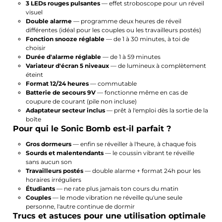
3 LEDs rouges pulsantes
— effet stroboscope pour un réveil
visuel
Double alarme
— programme deux heures de réveil
différentes (idéal pour les couples ou les travailleurs postés)
Fonction snooze réglable
— de 1 à 30 minutes, à toi de
choisir
Durée d'alarme réglable
— de 1 à 59 minutes
Variateur d'écran 5 niveaux
— de lumineux à complètement
éteint
Format 12/24 heures
— commutable
Batterie de secours 9V
— fonctionne même en cas de
coupure de courant (pile non incluse)
Adaptateur secteur inclus
— prêt à l'emploi dès la sortie de la
boîte
Pour qui le Sonic Bomb est-il parfait ?
Gros dormeurs
— enfin se réveiller à l'heure, à chaque fois
Sourds et malentendants
— le coussin vibrant te réveille
sans aucun son
Travailleurs postés
— double alarme + format 24h pour les
horaires irréguliers
Étudiants
— ne rate plus jamais ton cours du matin
Couples
— le mode vibration ne réveille qu'une seule
personne, l'autre continue de dormir
Trucs et astuces pour une utilisation optimale