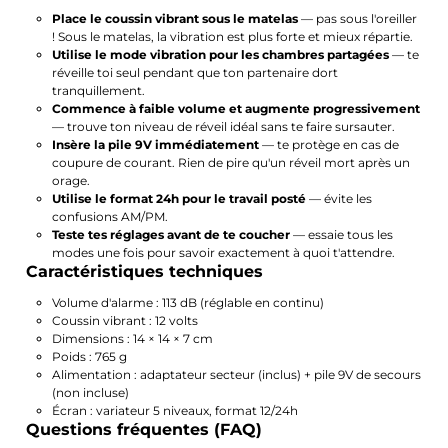
Place le coussin vibrant sous le matelas
— pas sous l'oreiller
! Sous le matelas, la vibration est plus forte et mieux répartie.
Utilise le mode vibration pour les chambres partagées
— te
réveille toi seul pendant que ton partenaire dort
tranquillement.
Commence à faible volume et augmente progressivement
— trouve ton niveau de réveil idéal sans te faire sursauter.
Insère la pile 9V immédiatement
— te protège en cas de
coupure de courant. Rien de pire qu'un réveil mort après un
orage.
Utilise le format 24h pour le travail posté
— évite les
confusions AM/PM.
Teste tes réglages avant de te coucher
— essaie tous les
modes une fois pour savoir exactement à quoi t'attendre.
Caractéristiques techniques
Volume d'alarme : 113 dB (réglable en continu)
Coussin vibrant : 12 volts
Dimensions : 14 × 14 × 7 cm
Poids : 765 g
Alimentation : adaptateur secteur (inclus) + pile 9V de secours
(non incluse)
Écran : variateur 5 niveaux, format 12/24h
Questions fréquentes (FAQ)