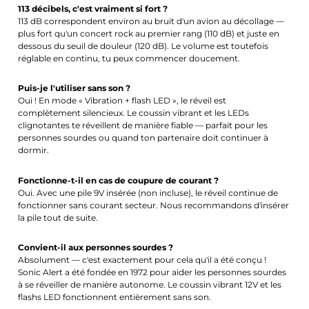
113 décibels, c'est vraiment si fort ?
113 dB correspondent environ au bruit d'un avion au décollage —
plus fort qu'un concert rock au premier rang (110 dB) et juste en
dessous du seuil de douleur (120 dB). Le volume est toutefois
réglable en continu, tu peux commencer doucement.
Puis-je l'utiliser sans son ?
Oui ! En mode « Vibration + flash LED », le réveil est
complètement silencieux. Le coussin vibrant et les LEDs
clignotantes te réveillent de manière fiable — parfait pour les
personnes sourdes ou quand ton partenaire doit continuer à
dormir.
Fonctionne-t-il en cas de coupure de courant ?
Oui. Avec une pile 9V insérée (non incluse), le réveil continue de
fonctionner sans courant secteur. Nous recommandons d'insérer
la pile tout de suite.
Convient-il aux personnes sourdes ?
Absolument — c'est exactement pour cela qu'il a été conçu !
Sonic Alert a été fondée en 1972 pour aider les personnes sourdes
à se réveiller de manière autonome. Le coussin vibrant 12V et les
flashs LED fonctionnent entièrement sans son.