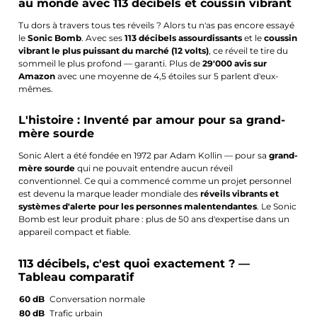
au monde avec 113 décibels et coussin vibrant
Tu dors à travers tous tes réveils ? Alors tu n'as pas encore essayé
le
Sonic Bomb
. Avec ses
113 décibels assourdissants
et le
coussin
vibrant le plus puissant du marché (12 volts)
, ce réveil te tire du
sommeil le plus profond — garanti. Plus de
29'000 avis sur
Amazon
avec une moyenne de 4,5 étoiles sur 5 parlent d'eux-
mêmes.
L'histoire : Inventé par amour pour sa grand-
mère sourde
Sonic Alert a été fondée en 1972 par Adam Kollin — pour sa
grand-
mère sourde
qui ne pouvait entendre aucun réveil
conventionnel. Ce qui a commencé comme un projet personnel
est devenu la marque leader mondiale des
réveils vibrants et
systèmes d'alerte pour les personnes malentendantes
. Le Sonic
Bomb est leur produit phare : plus de 50 ans d'expertise dans un
appareil compact et fiable.
113 décibels, c'est quoi exactement ? —
Tableau comparatif
60 dB
Conversation normale
80 dB
Trafic urbain