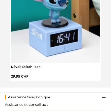
Réveil Stitch Icon
Réve
Prix régulier :
Prix 
29.95 CHF
69.9
Assistance téléphonique
Assistance et conseil au :