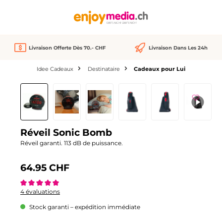
tenu principal
Livraison Offerte Dès 70.- CHF
Livraison Dans Les 24h
Idee Cadeaux
Destinataire
Cadeaux pour Lui
Ignorer la galerie d'images
Réveil Sonic Bomb
Réveil garanti. 113 dB de puissance.
64.95 CHF
Note moyenne de 5 sur 5 étoiles
4 évaluations
Stock garanti – expédition immédiate