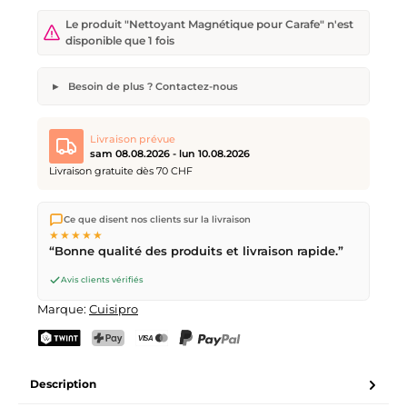
Le produit "Nettoyant Magnétique pour Carafe" n'est
disponible que 1 fois
Besoin de plus ? Contactez-nous
Nettoyant Magnétique pour Carafe
Quantité souhaitée
Date de livraison souhaitée
Livraison prévue
sam 08.08.2026 - lun 10.08.2026
Livraison gratuite dès 70 CHF
Nous expédions directement depuis notre entrepôt à Kriens,
Votre nom
Adresse e-mail
Ce que disent nos clients sur la livraison
en Suisse.
Livraison gratuite
dès
CHF 70
. Commandes
★★★★★
passées avant
17h
(lun–ven) expédiées le jour même –
“Bonne qualité des produits et livraison rapide.”
livraison le
prochain jour ouvrable
par la Poste Suisse.
Livraison le samedi
sam 08.08.2026
pour CHF 9.95 –
Avis clients vérifiés
commande avant
vendredi, 17h
.
Envoyer la demande
Marque:
Cuisipro
TWINT
PostFinance Pay
Carte de crédit (Visa, Mastercard)
PayPal
Description