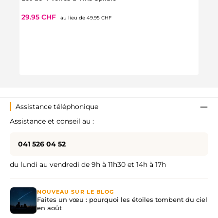
Prix régulier :
Prix de vente :
29.95 CHF
au lieu de
49.95 CHF
Bross
Prix 
19.9
Assistance téléphonique
Assistance et conseil au :
041 526 04 52
du lundi au vendredi de 9h à 11h30 et 14h à 17h
NOUVEAU SUR LE BLOG
Faites un vœu : pourquoi les étoiles tombent du ciel
en août