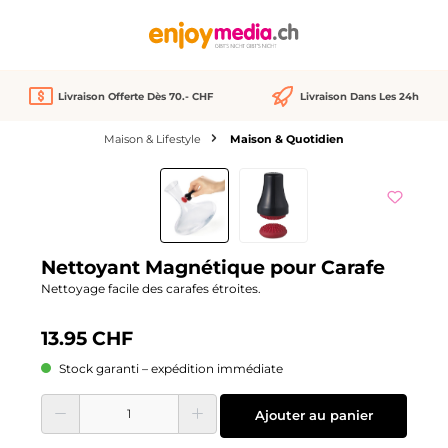
tenu principal
Livraison Offerte Dès 70.- CHF
Livraison Dans Les 24h
Maison & Lifestyle
Maison & Quotidien
Ignorer la galerie d'images
Nettoyant Magnétique pour Carafe
Nettoyage facile des carafes étroites.
13.95 CHF
Stock garanti – expédition immédiate
Quantité de produit : Entrez la quantité souhaitée ou utilisez les boutons pour
Ajouter au panier