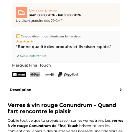
Livraison prévue
sam 08.08.2026 - lun 10.08.2026
Livraison gratuite dès 70 CHF
Nous expédions directement depuis notre entrepôt à Kriens,
Ce que disent nos clients sur la livraison
en Suisse.
Livraison gratuite
dès
CHF 70
. Commandes
★★★★★
passées avant
17h
(lun–ven) expédiées le jour même –
“Bonne qualité des produits et livraison rapide.”
livraison le
prochain jour ouvrable
par la Poste Suisse.
Livraison le samedi
sam 08.08.2026
pour CHF 9.95 –
Avis clients vérifiés
commande avant
vendredi, 17h
.
Marque:
Final Touch
TWINT
PostFinance Pay
Carte de crédit (Visa, Mastercard)
PayPal
Description
Verres à vin rouge Conundrum – Quand
l'art rencontre le plaisir
Oublie tout ce que tu croyais savoir sur les verres à vin. Les
verres
à vin rouge Conundrum de Final Touch
brisent toutes les
conventions : chacun des quatre verres possède une tige spiralée