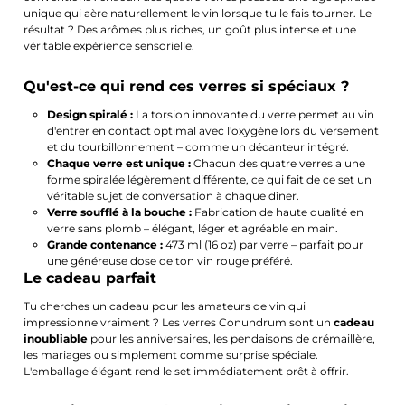
unique qui aère naturellement le vin lorsque tu le fais tourner. Le
résultat ? Des arômes plus riches, un goût plus intense et une
véritable expérience sensorielle.
Qu'est-ce qui rend ces verres si spéciaux ?
Design spiralé :
La torsion innovante du verre permet au vin
d'entrer en contact optimal avec l'oxygène lors du versement
et du tourbillonnement – comme un décanteur intégré.
Chaque verre est unique :
Chacun des quatre verres a une
forme spiralée légèrement différente, ce qui fait de ce set un
véritable sujet de conversation à chaque dîner.
Verre soufflé à la bouche :
Fabrication de haute qualité en
verre sans plomb – élégant, léger et agréable en main.
Grande contenance :
473 ml (16 oz) par verre – parfait pour
une généreuse dose de ton vin rouge préféré.
Le cadeau parfait
Tu cherches un cadeau pour les amateurs de vin qui
impressionne vraiment ? Les verres Conundrum sont un
cadeau
inoubliable
pour les anniversaires, les pendaisons de crémaillère,
les mariages ou simplement comme surprise spéciale.
L'emballage élégant rend le set immédiatement prêt à offrir.