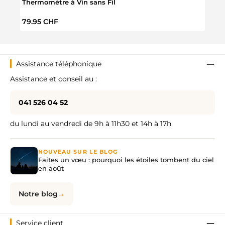
Thermomètre à Vin sans Fil
Caraf
Prix régulier :
Prix 
79.95 CHF
59.9
Assistance téléphonique
Assistance et conseil au :
041 526 04 52
du lundi au vendredi de 9h à 11h30 et 14h à 17h
NOUVEAU SUR LE BLOG
Faites un vœu : pourquoi les étoiles tombent du ciel
en août
Notre blog
Service client