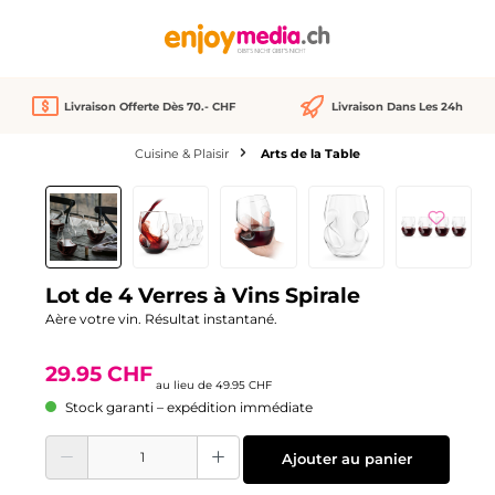
tenu principal
Livraison Offerte Dès 70.- CHF
Livraison Dans Les 24h
Cuisine & Plaisir
Arts de la Table
Ignorer la galerie d'images
Réduction
-40%
Lot de 4 Verres à Vins Spirale
Aère votre vin. Résultat instantané.
29.95 CHF
au lieu de
49.95 CHF
Stock garanti – expédition immédiate
Quantité de produit : Entrez la quantité souhaitée ou utilisez les boutons pour
Ajouter au panier