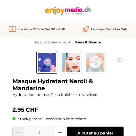
tenu principal
Livraison Offerte Dès 70.- CHF
Livraison Dans Les 24h
Beauté & Bien-être
Soins & Beauté
Ignorer la galerie d'images
Masque Hydratant Neroli &
Mandarine
Hydratation intense. Peau fraîche et revitalisée.
2.95 CHF
Stock garanti – expédition immédiate
Quantité de produit : Entrez la quantité souhaitée ou utilisez les boutons pour
Ajouter au panier