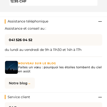
Prix régulier :
Prix 
12.95 CHF
14.9
Assistance téléphonique
Assistance et conseil au :
041 526 04 52
du lundi au vendredi de 9h à 11h30 et 14h à 17h
NOUVEAU SUR LE BLOG
Faites un vœu : pourquoi les étoiles tombent du ciel
en août
Notre blog
Service client