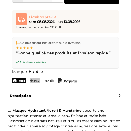
Livraison prévue
sam 08.08.2026 - lun 10.08.2026
Livraison gratuite dès 70 CHF
Nous expédions directement depuis notre entrepôt à Kriens,
Ce que disent nos clients sur la livraison
en Suisse.
Livraison gratuite
dès
CHF 70
. Commandes
★★★★★
passées avant
17h
(lun–ven) expédiées le jour même –
“Bonne qualité des produits et livraison rapide.”
livraison le
prochain jour ouvrable
par la Poste Suisse.
Livraison le samedi
sam 08.08.2026
pour CHF 9.95 –
Avis clients vérifiés
commande avant
vendredi, 17h
.
Marque:
BubbleT
TWINT
PostFinance Pay
Carte de crédit (Visa, Mastercard)
PayPal
Description
La
Masque Hydratant Neroli & Mandarine
apporte une
hydratation intense et laisse la peau fraîche et revitalisée.
L’association d’extraits naturels et d’huiles essentielles nourrit en
profondeur, apaise et protège contre les agressions extérieures.