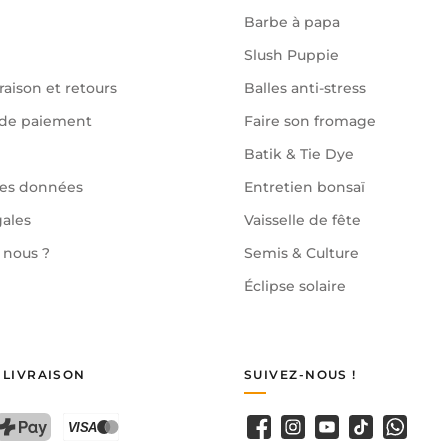
Barbe à papa
Slush Puppie
raison et retours
Balles anti-stress
de paiement
Faire son fromage
Batik & Tie Dye
des données
Entretien bonsaï
gales
Vaisselle de fête
nous ?
Semis & Culture
Éclipse solaire
 LIVRAISON
SUIVEZ-NOUS !
Facebook
Instagram
YouTube
TikTok
WhatsA