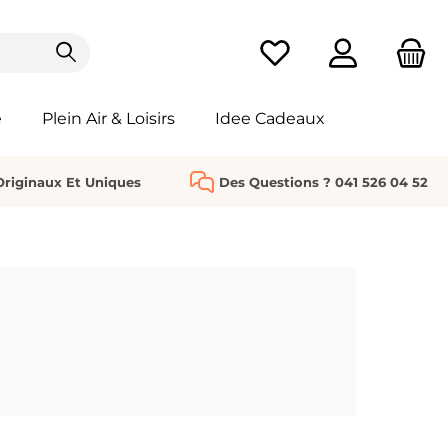
Vous avez 0 articles da
e
Plein Air & Loisirs
Idee Cadeaux
riginaux Et Uniques
Des Questions ? 041 526 04 52