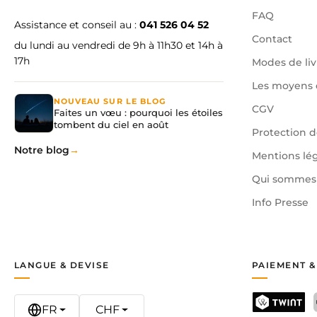
FAQ
Assistance et conseil au :
041 526 04 52
Contact
du lundi au vendredi de 9h à 11h30 et 14h à
17h
Modes de liv
Les moyens 
NOUVEAU SUR LE BLOG
CGV
Faites un vœu : pourquoi les étoiles
tombent du ciel en août
Protection 
Notre blog
Mentions lé
Qui sommes 
Info Presse
LANGUE & DEVISE
PAIEMENT &
FR
CHF