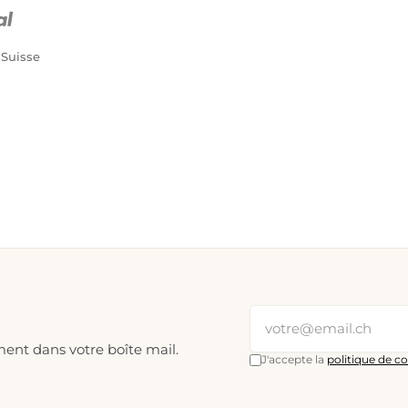
PostFinance Pay
Carte de crédit (Visa, Mastercard)
 Suisse
ment dans votre boîte mail.
J'accepte la
politique de co