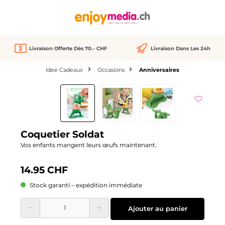
tenu principal
Livraison Offerte Dès 70.- CHF
Livraison Dans Les 24h
Idee Cadeaux
Occasions
Anniversaires
Ignorer la galerie d'images
Coquetier Soldat
Vos enfants mangent leurs œufs maintenant.
14.95 CHF
Stock garanti – expédition immédiate
Quantité de produit : Entrez la quantité souhaitée ou utilisez les boutons pour
Ajouter au panier