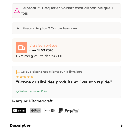
Le produit "Coquetier Soldat" n'est disponible que 1
fois
Besoin de plus ? Contactez-nous
Coquetier Soldat
Quantité souhaitée
Date de livraison souhaitée
Livraison prévue
mar 11.08.2026
Livraison gratuite dès 70 CHF
Nous expédions directement depuis notre entrepôt à Kriens,
Votre nom
Adresse e-mail
Ce que disent nos clients sur la livraison
en Suisse.
Livraison gratuite
dès
CHF 70
. Commandes
★★★★★
passées avant
17h
(lun–ven) expédiées le jour même –
“Bonne qualité des produits et livraison rapide.”
livraison le
prochain jour ouvrable
par la Poste Suisse.
Avis clients vérifiés
Envoyer la demande
Marque:
Kitchencraft
TWINT
PostFinance Pay
Carte de crédit (Visa, Mastercard)
PayPal
Description