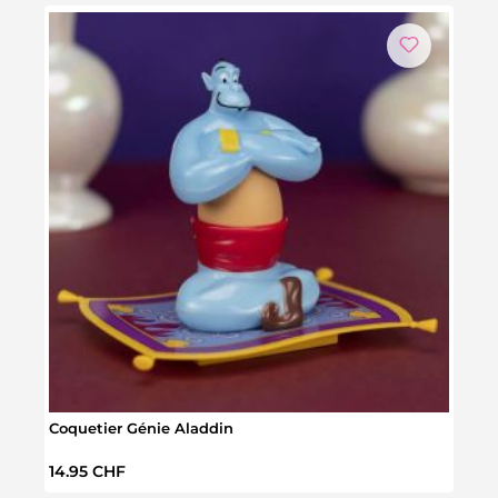
Coquetier Génie Aladdin
Coque
Prix régulier :
Prix 
14.95 CHF
34.9