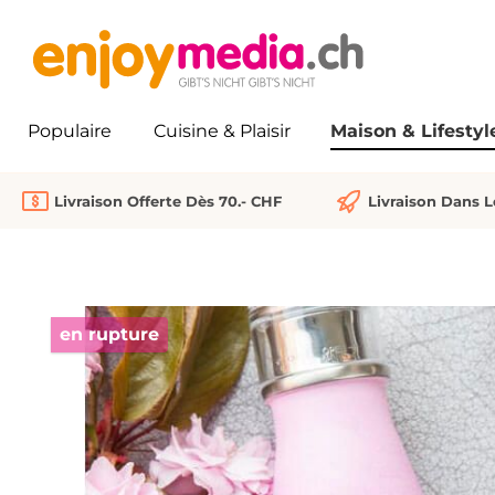
recherche
Passer à la navigation principale
Populaire
Cuisine & Plaisir
Maison & Lifestyl
Livraison Offerte Dès 70.- CHF
Livraison Dans 
Ignorer la galerie d'images
en rupture