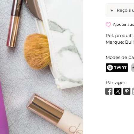
Reçois u
Bouteille
Ajouter aux
Réf. produit 
Ton nom
Marque:
Buil
Modes de p
Activer l
TWINT
P
Partager: