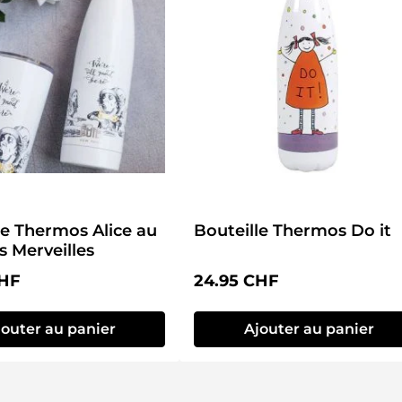
le Thermos Alice au
Bouteille Thermos Do it
s Merveilles
lier :
Prix régulier :
CHF
24.95 CHF
jouter au panier
Ajouter au panier