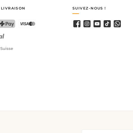
 LIVRAISON
SUIVEZ-NOUS !
Facebook
Instagram
YouTube
TikTok
WhatsA
PostFinance Pay
Carte de crédit (Visa, Mastercard)
 Suisse