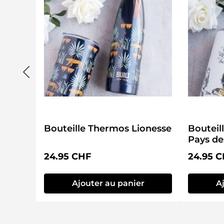
Bouteille Thermos Lionesse
Bouteil
Pays de
Prix régulier :
Prix régu
24.95 CHF
24.95 
Ajouter au panier
A