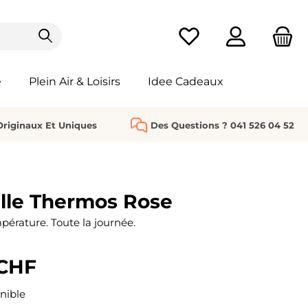
Vous avez 0 articles da
e
Plein Air & Loisirs
Idee Cadeaux
riginaux Et Uniques
Des Questions ? 041 526 04 52
lle Thermos Rose
pérature. Toute la journée.
 CHF
nible