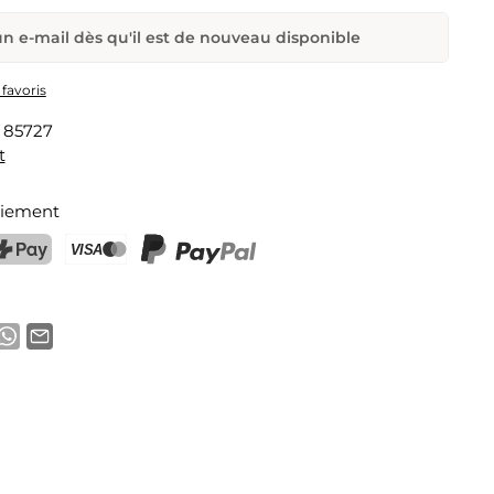
n e-mail dès qu'il est de nouveau disponible
 Thermos Rose
 favoris
:
85727
Adresse e-mail
t
aiement
a notification
ostFinance Pay
Carte de crédit (Visa, Mastercard)
PayPal