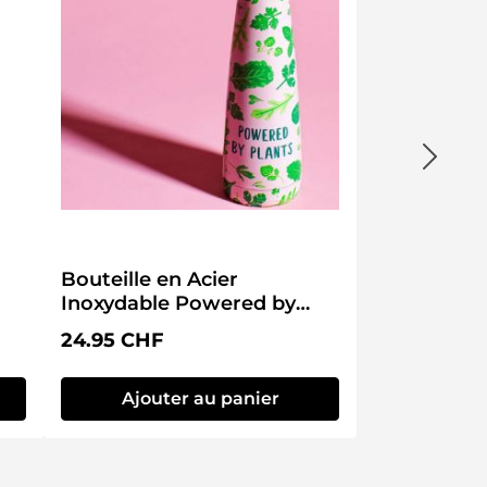
Bouteille en Acier
Inoxydable Powered by
Plants
Prix régulier :
24.95 CHF
Ajouter au panier