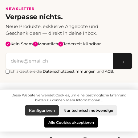
NEWSLETTER
Verpasse nichts.
Neue Produkte, exklusive Angebote und
Geschenkideen — direkt in deine Inbox.
Kein Spam
Monatlich
Jederzeit kündbar
✓
✓
✓
→
Ich akzeptiere die
Datenschutzbestimmungen
und
AGB
.
Alle Preise inklusive Mehrwertsteuer. Versand CHF 6.95, ab CHF 70
Diese Website verwendet Cookies, um eine bestmögliche Erfahrung
versandkostenfrei.
© 2008 - 2026 enjoymedia.ch - Alle Rechte vorbehalten.
bieten zu können.
Mehr Informationen ...
Konfigurieren
Nur technisch notwendige
Alle Cookies akzeptieren