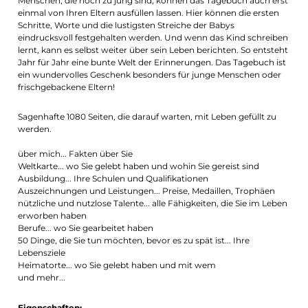
Menschen, die noch zu jung sind, können das Tagebuch auch erst
einmal von Ihren Eltern ausfüllen lassen. Hier können die ersten
Schritte, Worte und die lustigsten Streiche der Babys
eindrucksvoll festgehalten werden. Und wenn das Kind schreiben
lernt, kann es selbst weiter über sein Leben berichten. So entsteht
Jahr für Jahr eine bunte Welt der Erinnerungen. Das Tagebuch ist
ein wundervolles Geschenk besonders für junge Menschen oder
frischgebackene Eltern!
Sagenhafte 1080 Seiten, die darauf warten, mit Leben gefüllt zu
werden.
über mich... Fakten über Sie
Weltkarte... wo Sie gelebt haben und wohin Sie gereist sind
Ausbildung... Ihre Schulen und Qualifikationen
Auszeichnungen und Leistungen... Preise, Medaillen, Trophäen
nützliche und nutzlose Talente... alle Fähigkeiten, die Sie im Leben
erworben haben
Berufe... wo Sie gearbeitet haben
50 Dinge, die Sie tun möchten, bevor es zu spät ist... Ihre
Lebensziele
Heimatorte... wo Sie gelebt haben und mit wem
und mehr...
Eigenschaften: