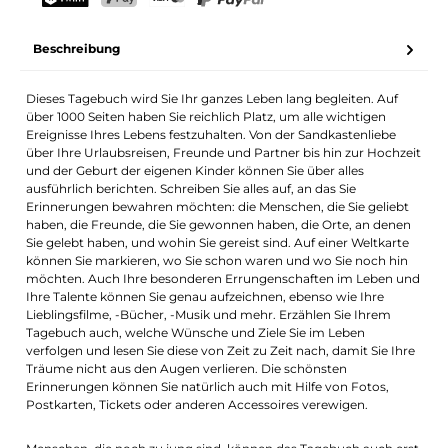
Dein Name
E-Mail-Adresse
TWINT
PostFinance Pay
Kreditkarte (Visa, Mastercard)
PayPal
Beschreibung
Benachrichtigung aktivieren
Dieses Tagebuch wird Sie Ihr ganzes Leben lang begleiten. Auf
über 1000 Seiten haben Sie reichlich Platz, um alle wichtigen
Ereignisse Ihres Lebens festzuhalten. Von der Sandkastenliebe
über Ihre Urlaubsreisen, Freunde und Partner bis hin zur Hochzeit
und der Geburt der eigenen Kinder können Sie über alles
ausführlich berichten. Schreiben Sie alles auf, an das Sie
Erinnerungen bewahren möchten: die Menschen, die Sie geliebt
haben, die Freunde, die Sie gewonnen haben, die Orte, an denen
Sie gelebt haben, und wohin Sie gereist sind. Auf einer Weltkarte
können Sie markieren, wo Sie schon waren und wo Sie noch hin
möchten. Auch Ihre besonderen Errungenschaften im Leben und
Ihre Talente können Sie genau aufzeichnen, ebenso wie Ihre
Lieblingsfilme, -Bücher, -Musik und mehr. Erzählen Sie Ihrem
Tagebuch auch, welche Wünsche und Ziele Sie im Leben
verfolgen und lesen Sie diese von Zeit zu Zeit nach, damit Sie Ihre
Träume nicht aus den Augen verlieren. Die schönsten
Erinnerungen können Sie natürlich auch mit Hilfe von Fotos,
Postkarten, Tickets oder anderen Accessoires verewigen.