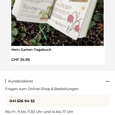
Mein Garten-Tagebuch
Reis
Regulärer Preis:
Regul
CHF 34.95
CHF 
Kundendienst
Fragen zum Online-Shop & Bestellungen:
041 526 04 52
Mo-Fr, 9 bis 11:30 Uhr und 14 bis 17 Uhr