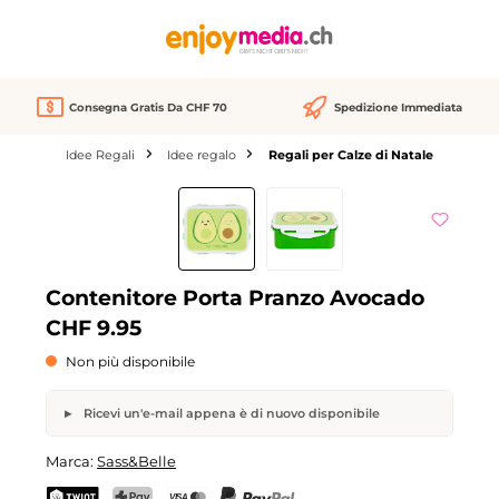
nuto principale
Consegna Gratis Da CHF 70
Spedizione Immediata
Idee Regali
Idee regalo
Regali per Calze di Natale
Salta la galleria di immagini
esaurito
Contenitore Porta Pranzo Avocado
CHF 9.95
Non più disponibile
Ricevi un'e-mail appena è di nuovo disponibile
Contenitore Porta Pranzo Avocado
Marca:
Sass&Belle