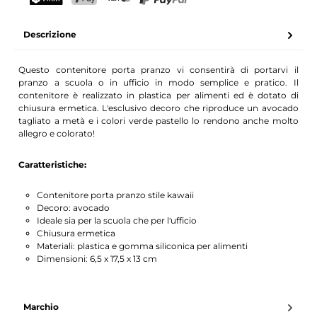
Il tuo nome
Indirizzo e-mail
TWINT
PostFinance Pay
Carta di credito (Visa, Mastercard)
PayPal
Descrizione
Attiva la notifica
Questo contenitore porta pranzo vi consentirà di portarvi il
pranzo a scuola o in ufficio in modo semplice e pratico. Il
contenitore è realizzato in plastica per alimenti ed è dotato di
chiusura ermetica. L'esclusivo decoro che riproduce un avocado
tagliato a metà e i colori verde pastello lo rendono anche molto
allegro e colorato!
Caratteristiche:
Contenitore porta pranzo stile kawaii
Decoro: avocado
Ideale sia per la scuola che per l'ufficio
Chiusura ermetica
Materiali: plastica e gomma siliconica per alimenti
Dimensioni: 6,5 x 17,5 x 13 cm
Marchio