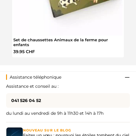
Set de chaussettes Animaux de la ferme pour
Verre
enfants
Prix régulier :
Prix 
39.95 CHF
8.95
Assistance téléphonique
Assistance et conseil au :
041 526 04 52
du lundi au vendredi de 9h à 11h30 et 14h à 17h
NOUVEAU SUR LE BLOG
Faites un vœu : pourquoi les étoiles tombent du ciel