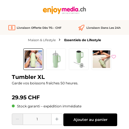
tenu principal
Livraison Offerte Dès 70.- CHF
Livraison Dans Les 24h
Maison & Lifestyle
Essentiels de Lifestyle
Ignorer la galerie d'images
Tumbler XL
Garde vos boissons fraîches 50 heures.
29.95 CHF
Stock garanti – expédition immédiate
Quantité de produit : Entrez la quantité souhaitée ou utilisez les boutons pour
Ajouter au panier