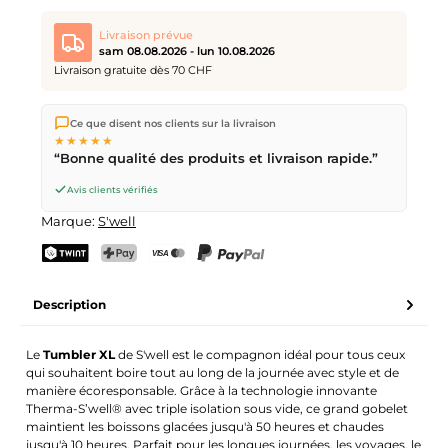
Livraison prévue
sam 08.08.2026 - lun 10.08.2026
Livraison gratuite dès 70 CHF
Nous expédions directement depuis notre entrepôt à Kriens,
Ce que disent nos clients sur la livraison
en Suisse.
Livraison gratuite
dès
CHF 70
. Commandes
★★★★★
passées avant
17h
(lun–ven) expédiées le jour même –
“Bonne qualité des produits et livraison rapide.”
livraison le
prochain jour ouvrable
par la Poste Suisse.
Livraison le samedi
sam 08.08.2026
pour CHF 9.95 –
Avis clients vérifiés
commande avant
vendredi, 17h
.
Marque:
S'well
TWINT
PostFinance Pay
Carte de crédit (Visa, Mastercard)
PayPal
Description
Le
Tumbler XL
de S'well est le compagnon idéal pour tous ceux
qui souhaitent boire tout au long de la journée avec style et de
manière écoresponsable. Grâce à la technologie innovante
Therma-S’well® avec triple isolation sous vide, ce grand gobelet
maintient les boissons glacées jusqu'à 50 heures et chaudes
jusqu'à 10 heures. Parfait pour les longues journées, les voyages, le