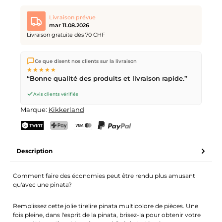
Livraison prévue
mar 11.08.2026
Livraison gratuite dès 70 CHF
Nous expédions directement depuis notre entrepôt à Kriens,
Ce que disent nos clients sur la livraison
en Suisse.
Livraison gratuite
dès
CHF 70
. Commandes
★★★★★
passées avant
17h
(lun–ven) expédiées le jour même –
“Bonne qualité des produits et livraison rapide.”
livraison le
prochain jour ouvrable
par la Poste Suisse.
Avis clients vérifiés
Marque:
Kikkerland
TWINT
PostFinance Pay
Carte de crédit (Visa, Mastercard)
PayPal
Description
Comment faire des économies peut être rendu plus amusant
qu'avec une pinata?
Remplissez cette jolie tirelire pinata multicolore de pièces. Une
fois pleine, dans l'esprit de la pinata, brisez-la pour obtenir votre