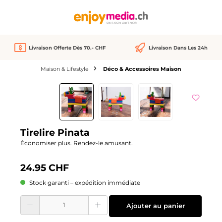
tenu principal
Livraison Offerte Dès 70.- CHF
Livraison Dans Les 24h
Maison & Lifestyle
Déco & Accessoires Maison
Ignorer la galerie d'images
Tirelire Pinata
Économiser plus. Rendez-le amusant.
24.95 CHF
Stock garanti – expédition immédiate
Quantité de produit : Entrez la quantité souhaitée ou utilisez les boutons pour
Ajouter au panier