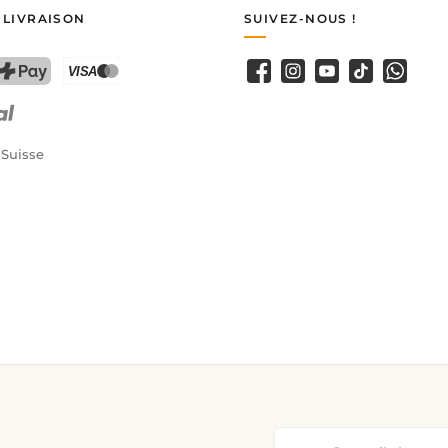
 LIVRAISON
SUIVEZ-NOUS !
Facebook
Instagram
YouTube
TikTok
WhatsA
PostFinance Pay
Carte de crédit (Visa, Mastercard)
 Suisse