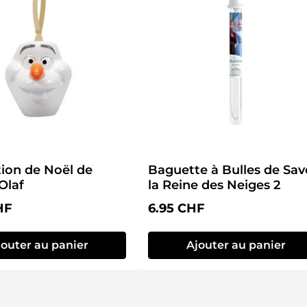
ion de Noël de
Baguette à Bulles de Sa
Olaf
la Reine des Neiges 2
lier :
Prix régulier :
HF
6.95 CHF
jouter au panier
Ajouter au panier