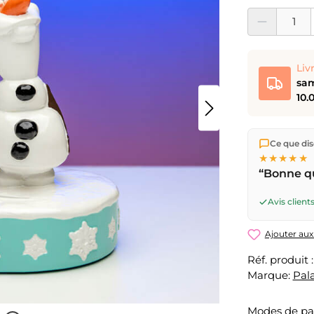
Quantité de prod
Liv
sam
10.
Nous expéd
Ce que dise
Suisse.
Livr
★★★★★
17h
(lun–ve
“Bonne qu
ouvrable
pa
pour CHF 
Avis clients
Ajouter aux
Réf. produit 
Marque:
Pal
Modes de p