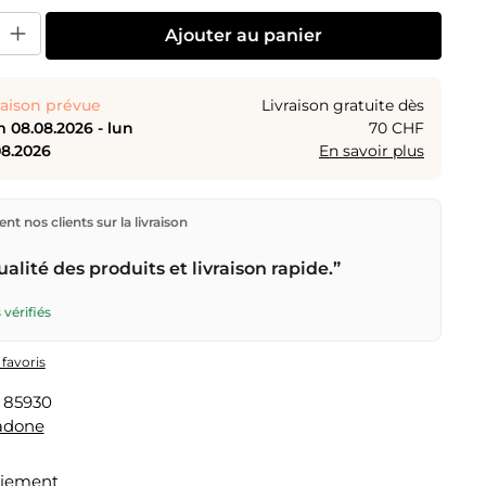
uit : Entrez la quantité souhaitée ou utilisez les boutons pour augmenter o
Ajouter au panier
raison prévue
Livraison gratuite dès
 08.08.2026 - lun
70 CHF
08.2026
En savoir plus
ions directement depuis notre entrepôt à Kriens, en
nt nos clients sur la livraison
aison gratuite
dès
CHF 70
. Commandes passées avant
n) expédiées le jour même – livraison le
prochain jour
alité des produits et livraison rapide.”
r la Poste Suisse. Livraison le samedi
sam 08.08.2026
9.95 – commande avant
vendredi, 17h
.
 vérifiés
 favoris
:
85930
adone
aiement