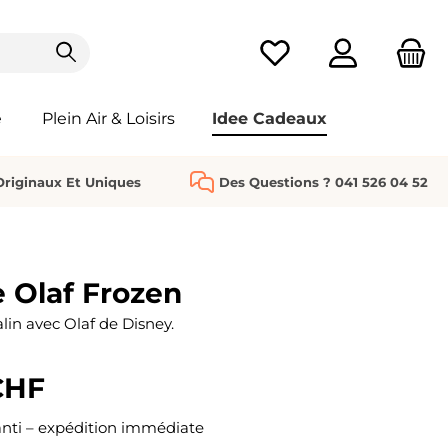
Vous avez 0 articles da
e
Plein Air & Loisirs
Idee Cadeaux
riginaux Et Uniques
Des Questions ? 041 526 04 52
re Olaf Frozen
in avec Olaf de Disney.
CHF
nti – expédition immédiate