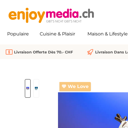
recherche
Passer à la navigation principale
Populaire
Cuisine & Plaisir
Maison & Lifestyle
Livraison Offerte Dès 70.- CHF
Livraison Dans 
Ignorer la galerie d'images
We Love