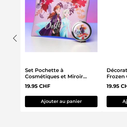
Set Pochette à
Décorat
Cosmétiques et Miroir
Frozen 
Frozen II
Prix régulier :
Prix régu
19.95 CHF
19.95 C
Ajouter au panier
A