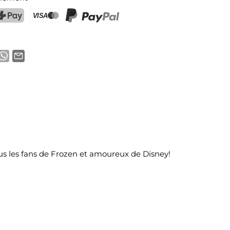
ostFinance Pay
Carte de crédit (Visa, Mastercard)
PayPal
us les fans de Frozen et amoureux de Disney!