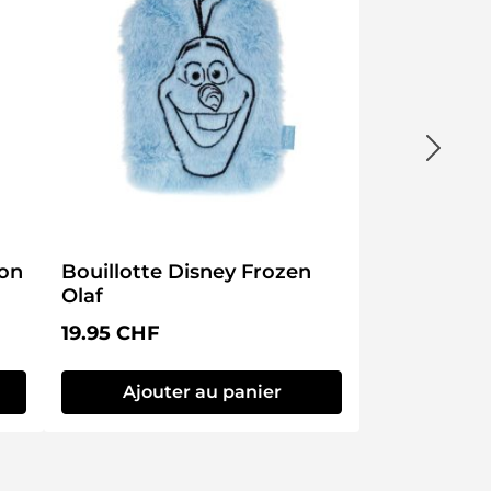
von
Bouillotte Disney Frozen
Olaf
Prix régulier :
19.95 CHF
Ajouter au panier