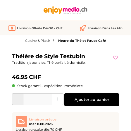
tenu principal
Livraison Offerte Dès 70.- CHF
Livraison Dans Les 24h
Cuisine & Plaisir
Heure du Thé et Pause Café
Ignorer la galerie d'images
Théière de Style Testubin
Tradition japonaise. Thé parfait à domicile.
46.95 CHF
Stock garanti – expédition immédiate
Quantité de produit : Entrez la quantité souhaitée ou utilisez les boutons pour
Ajouter au panier
Livraison prévue
mar 11.08.2026
Livraison gratuite dès 70 CHF