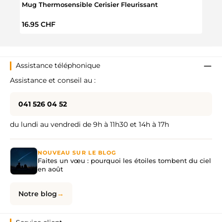
Mug Thermosensible Cerisier Fleurissant
Théiè
Prix régulier :
Prix 
16.95 CHF
44.9
Assistance téléphonique
Assistance et conseil au :
041 526 04 52
du lundi au vendredi de 9h à 11h30 et 14h à 17h
NOUVEAU SUR LE BLOG
Faites un vœu : pourquoi les étoiles tombent du ciel
en août
Notre blog