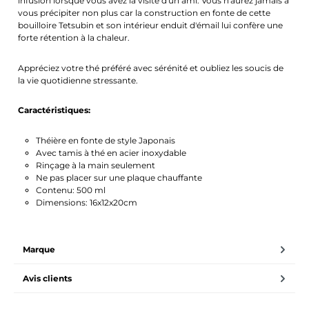
infusion lorsque vous avez la visite d'un ami. Vous n'aurez jamais à
vous précipiter non plus car la construction en fonte de cette
bouilloire Tetsubin et son intérieur enduit d'émail lui confère une
forte rétention à la chaleur.
Appréciez votre thé préféré avec sérénité et oubliez les soucis de
la vie quotidienne stressante.
Caractéristiques:
Théière en fonte de style Japonais
Avec tamis à thé en acier inoxydable
Rinçage à la main seulement
Ne pas placer sur une plaque chauffante
Contenu: 500 ml
Dimensions: 16x12x20cm
Marque
Avis clients