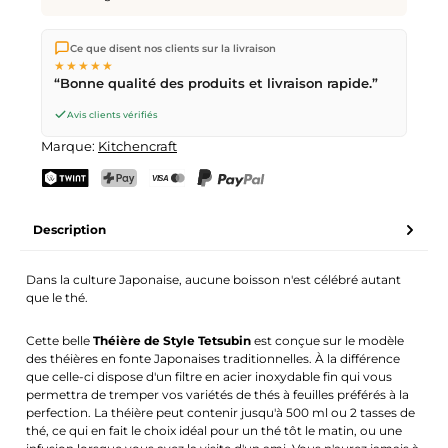
Nous expédions directement depuis notre entrepôt à Kriens,
Ce que disent nos clients sur la livraison
en Suisse.
Livraison gratuite
dès
CHF 70
. Commandes
★★★★★
passées avant
17h
(lun–ven) expédiées le jour même –
“Bonne qualité des produits et livraison rapide.”
livraison le
prochain jour ouvrable
par la Poste Suisse.
Avis clients vérifiés
Marque:
Kitchencraft
TWINT
PostFinance Pay
Carte de crédit (Visa, Mastercard)
PayPal
Description
Dans la culture Japonaise, aucune boisson n'est célébré autant
que le thé.
Cette belle
Théière de Style Tetsubin
est conçue sur le modèle
des théières en fonte Japonaises traditionnelles. À la différence
que celle-ci dispose d'un filtre en acier inoxydable fin qui vous
permettra de tremper vos variétés de thés à feuilles préférés à la
perfection. La théière peut contenir jusqu'à 500 ml ou 2 tasses de
thé, ce qui en fait le choix idéal pour un thé tôt le matin, ou une