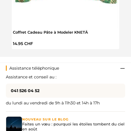
Coffret Cadeau Pâte à Modeler KNETÄ
Malle
Prix régulier :
Prix 
14.95 CHF
29.9
Assistance téléphonique
Assistance et conseil au :
041 526 04 52
du lundi au vendredi de 9h à 11h30 et 14h à 17h
NOUVEAU SUR LE BLOG
Faites un vœu : pourquoi les étoiles tombent du ciel
en août