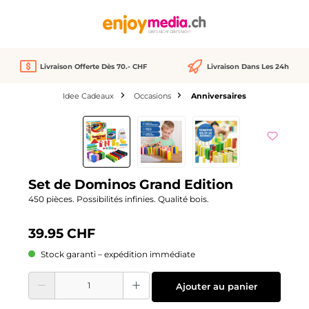
tenu principal
Livraison Offerte Dès 70.- CHF
Livraison Dans Les 24h
Idee Cadeaux
Occasions
Anniversaires
Ignorer la galerie d'images
Set de Dominos Grand Edition
450 pièces. Possibilités infinies. Qualité bois.
39.95 CHF
Stock garanti – expédition immédiate
Quantité de produit : Entrez la quantité souhaitée ou utilisez les boutons pour
Ajouter au panier