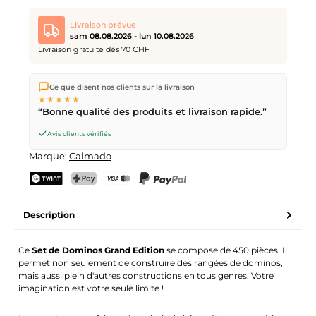
Livraison prévue
sam 08.08.2026 - lun 10.08.2026
Livraison gratuite dès 70 CHF
Nous expédions directement depuis notre entrepôt à Kriens,
Ce que disent nos clients sur la livraison
en Suisse.
Livraison gratuite
dès
CHF 70
. Commandes
★★★★★
passées avant
17h
(lun–ven) expédiées le jour même –
“Bonne qualité des produits et livraison rapide.”
livraison le
prochain jour ouvrable
par la Poste Suisse.
Livraison le samedi
sam 08.08.2026
pour CHF 9.95 –
Avis clients vérifiés
commande avant
vendredi, 17h
.
Marque:
Calmado
TWINT
PostFinance Pay
Carte de crédit (Visa, Mastercard)
PayPal
Description
Ce
Set de Dominos Grand Edition
se compose de 450 pièces. Il
permet non seulement de construire des rangées de dominos,
mais aussi plein d'autres constructions en tous genres. Votre
imagination est votre seule limite !