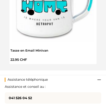
Tasse en Email Minivan
Boul
Prix régulier :
Prix 
22.95 CHF
9.95
Assistance téléphonique
Assistance et conseil au :
041 526 04 52