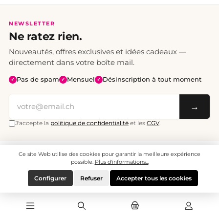
NEWSLETTER
Ne ratez rien.
Nouveautés, offres exclusives et idées cadeaux —
directement dans votre boîte mail.
Pas de spam
Mensuel
Désinscription à tout moment
✓
✓
✓
→
J'accepte la
politique de confidentialité
et les
CGV
.
Ce site Web utilise des cookies pour garantir la meilleure expérience
Tous les prix sont TTC. Frais de port CHF 6.95, livraison gratuite dès CHF 70.
© 2008 - 2026 - enjoymedia.ch - Tous droits réservés.
possible.
Plus d'informations...
Configurer
Refuser
Accepter tous les cookies