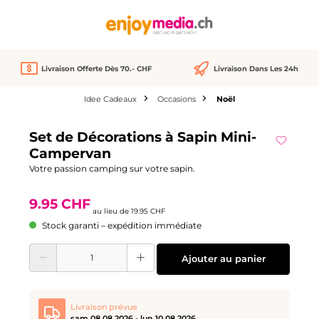
tenu principal
Livraison Offerte Dès 70.- CHF
Livraison Dans Les 24h
Idee Cadeaux
Occasions
Noël
Ignorer la galerie d'images
Set de Décorations à Sapin Mini-
Réduction
-50%
Campervan
Votre passion camping sur votre sapin.
9.95 CHF
au lieu de
19.95 CHF
Stock garanti – expédition immédiate
Quantité de produit : Entrez la quantité souhaitée ou utilisez les boutons pour
Ajouter au panier
Livraison prévue
sam 08.08.2026 - lun 10.08.2026