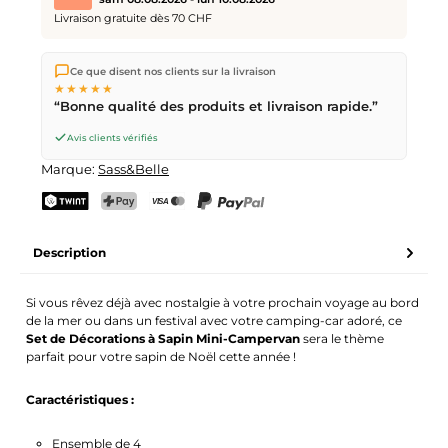
Livraison gratuite dès 70 CHF
Nous expédions directement depuis notre entrepôt à Kriens,
Ce que disent nos clients sur la livraison
en Suisse.
Livraison gratuite
dès
CHF 70
. Commandes
★★★★★
passées avant
17h
(lun–ven) expédiées le jour même –
“Bonne qualité des produits et livraison rapide.”
livraison le
prochain jour ouvrable
par la Poste Suisse.
Livraison le samedi
sam 08.08.2026
pour CHF 9.95 –
Avis clients vérifiés
commande avant
vendredi, 17h
.
Marque:
Sass&Belle
TWINT
PostFinance Pay
Carte de crédit (Visa, Mastercard)
PayPal
Description
Si vous rêvez déjà avec nostalgie à votre prochain voyage au bord
de la mer ou dans un festival avec votre camping-car adoré, ce
Set de Décorations à Sapin Mini-Campervan
sera le thème
parfait pour votre sapin de Noël cette année !
Caractéristiques :
Ensemble de 4