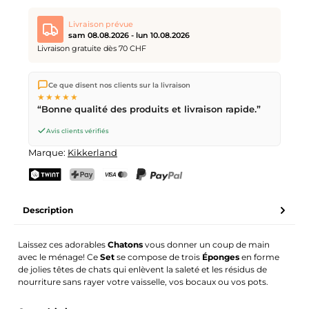
Livraison prévue
sam 08.08.2026 - lun 10.08.2026
Livraison gratuite dès 70 CHF
Nous expédions directement depuis notre entrepôt à Kriens,
Ce que disent nos clients sur la livraison
en Suisse.
Livraison gratuite
dès
CHF 70
. Commandes
★★★★★
passées avant
17h
(lun–ven) expédiées le jour même –
“Bonne qualité des produits et livraison rapide.”
livraison le
prochain jour ouvrable
par la Poste Suisse.
Livraison le samedi
sam 08.08.2026
pour CHF 9.95 –
Avis clients vérifiés
commande avant
vendredi, 17h
.
Marque:
Kikkerland
TWINT
PostFinance Pay
Carte de crédit (Visa, Mastercard)
PayPal
Description
Laissez ces adorables
Chatons
vous donner un coup de main
avec le ménage! Ce
Set
se compose de trois
Éponges
en forme
de jolies têtes de chats qui enlèvent la saleté et les résidus de
nourriture sans rayer votre vaisselle, vos bocaux ou vos pots.