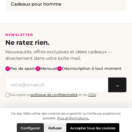
Cadeaux pour homme
NEWSLETTER
Ne ratez rien.
Nouveautés, offres exclusives et idées cadeaux —
directement dans votre boîte mail.
Pas de spam
Mensuel
Désinscription à tout moment
✓
✓
✓
→
J'accepte la
politique de confidentialité
et les
CGV
.
Ce site Web utilise des cookies pour garantir la meilleure expérience
Tous les prix sont TTC. Frais de port CHF 6.95, livraison gratuite dès CHF 70.
© 2008 - 2026 - enjoymedia.ch - Tous droits réservés.
possible.
Plus d'informations...
Configurer
Refuser
Accepter tous les cookies