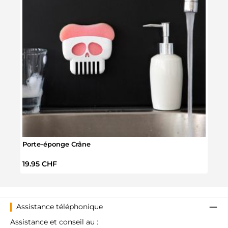
Porte-éponge Crâne
Porte
Prix régulier :
Prix 
19.95 CHF
14.9
Assistance téléphonique
Assistance et conseil au :