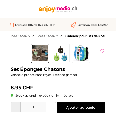
tenu principal
Livraison Offerte Dès 70.- CHF
Livraison Dans Les 24h
Idee Cadeaux
Idées Cadeaux
Cadeaux pour Bas de Noël
Ignorer la galerie d'images
Set Éponges Chatons
Vaisselle propre sans rayer. Efficace garanti.
8.95 CHF
Stock garanti – expédition immédiate
Quantité de produit : Entrez la quantité souhaitée ou utilisez les boutons pour
Ajouter au panier