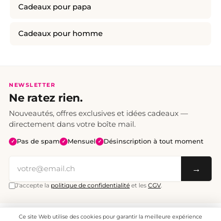
Cadeaux pour papa
Cadeaux pour homme
NEWSLETTER
Ne ratez rien.
Nouveautés, offres exclusives et idées cadeaux —
directement dans votre boîte mail.
Pas de spam
Mensuel
Désinscription à tout moment
✓
✓
✓
→
J'accepte la
politique de confidentialité
et les
CGV
.
Ce site Web utilise des cookies pour garantir la meilleure expérience
Tous les prix sont TTC. Frais de port CHF 6.95, livraison gratuite dès CHF 70.