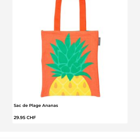
Sac de Plage Ananas
Sac 
Prix régulier :
Prix 
29.95 CHF
29.9