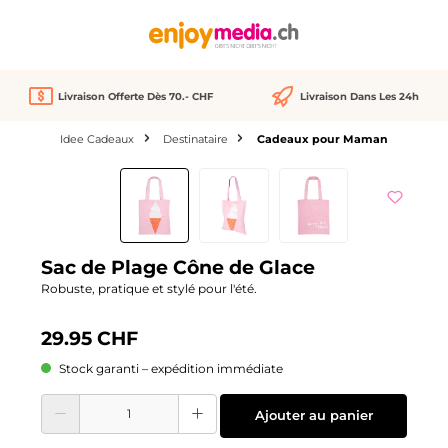
tenu principal
Livraison Offerte Dès 70.- CHF
Livraison Dans Les 24h
Idee Cadeaux
Destinataire
Cadeaux pour Maman
Ignorer la galerie d'images
Sac de Plage Cône de Glace
Robuste, pratique et stylé pour l'été.
29.95 CHF
Stock garanti – expédition immédiate
Quantité de produit : Entrez la quantité souhaitée ou utilisez les boutons pour
Ajouter au panier