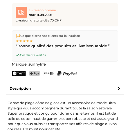
Livraison prévue
mar 11.08.2026
Livraison gratuite dès 70 CHF
Nous expédions directement depuis notre entrepôt à Kriens,
Ce que disent nos clients sur la livraison
en Suisse.
Livraison gratuite
dès
CHF 70
. Commandes
★★★★★
passées avant
17h
(lun–ven) expédiées le jour même –
“Bonne qualité des produits et livraison rapide.”
livraison le
prochain jour ouvrable
par la Poste Suisse.
Avis clients vérifiés
Marque:
sunnylife
TWINT
PostFinance Pay
Carte de crédit (Visa, Mastercard)
PayPal
Description
Ce sac de plage cône de glace est un accessoire de mode ultra
stylé qui vous accompagnera durant toute la saison estivale.
Super pratique et conçu pour durer dans le temps, il est fait de
toile de coton haut de gamme super robuste et est assez grand
pour que vous puissiez transporter vos affaires de plage ou vos
courses. Un must pour cet été!