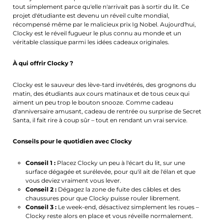
tout simplement parce qu'elle n'arrivait pas à sortir du lit. Ce
projet d'étudiante est devenu un réveil culte mondial,
récompensé même par le malicieux prix Ig Nobel. Aujourd'hui,
Clocky est le réveil fugueur le plus connu au monde et un
véritable classique parmi les idées cadeaux originales.
À qui offrir Clocky ?
Clocky est le sauveur des lève-tard invétérés, des grognons du
matin, des étudiants aux cours matinaux et de tous ceux qui
aiment un peu trop le bouton snooze. Comme cadeau
d'anniversaire amusant, cadeau de rentrée ou surprise de Secret
Santa, il fait rire à coup sûr – tout en rendant un vrai service.
Conseils pour le quotidien avec Clocky
Conseil 1 :
Placez Clocky un peu à l'écart du lit, sur une
surface dégagée et surélevée, pour qu'il ait de l'élan et que
vous deviez vraiment vous lever.
Conseil 2 :
Dégagez la zone de fuite des câbles et des
chaussures pour que Clocky puisse rouler librement.
Conseil 3 :
Le week-end, désactivez simplement les roues –
Clocky reste alors en place et vous réveille normalement.