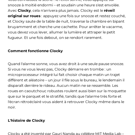
snooze à moitié endormi – et soudain une heure s'est envolée.
Avec
Clocky
, cela n'arrivera plus jamais. Clocky est le
réveil
original sur roues
: appuyez une fois sur snooze et restez couché,
et Clocky saute de la table de nuit, traverse la chambre en bipant
bruyamment et cherche une cachette. Pour arrêter le vacarme,
vous devez vous lever, allumer la lumière et attraper le petit
fugueur. Et une fois debout, on se rendort rarement.
Comment fonctionne Clocky
Quand l'alarme sonne, vous avez droit à une seule pause snooze.
Si vous ne vous levez pas, Clocky démarre en trombe : un
microprocesseur intégré lui fait choisir chaque matin un trajet
différent et aléatoire – un jour il file sous le bureau, le lendemain il
disparaît derrière le rideau. Aucun matin ne se ressemble. Les
roues en caoutchouc robustes roulent aussi bien sur la moquette
que sur le parquet et le stratifié, tandis que l'alarme très forte et
l'écran rétroéclairé vous aident à retrouver Clocky même dans le
noir.
L'histoire de Clocky
Clocky a été inventé par Gauri Nanda au célèbre MIT Media Lab –