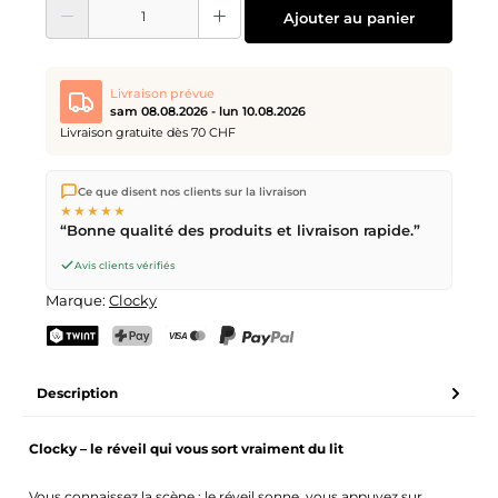
Quantité de produit : Entrez la quantité souhaitée ou utilisez les boutons pour
Ajouter au panier
Livraison prévue
sam 08.08.2026 - lun 10.08.2026
Livraison gratuite dès 70 CHF
Nous expédions directement depuis notre entrepôt à Kriens,
Ce que disent nos clients sur la livraison
en Suisse.
Livraison gratuite
dès
CHF 70
. Commandes
★★★★★
passées avant
17h
(lun–ven) expédiées le jour même –
“Bonne qualité des produits et livraison rapide.”
livraison le
prochain jour ouvrable
par la Poste Suisse.
Livraison le samedi
sam 08.08.2026
pour CHF 9.95 –
Avis clients vérifiés
commande avant
vendredi, 17h
.
Marque:
Clocky
TWINT
PostFinance Pay
Carte de crédit (Visa, Mastercard)
PayPal
Description
Clocky – le réveil qui vous sort vraiment du lit
Vous connaissez la scène : le réveil sonne, vous appuyez sur