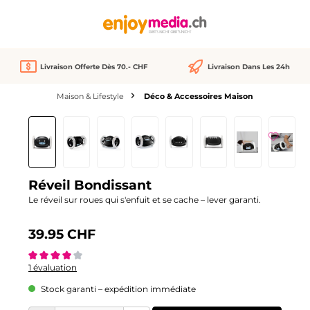
tenu principal
Livraison Offerte Dès 70.- CHF
Livraison Dans Les 24h
Maison & Lifestyle
Déco & Accessoires Maison
Ignorer la galerie d'images
Réveil Bondissant
Le réveil sur roues qui s'enfuit et se cache – lever garanti.
39.95 CHF
Note moyenne de 4 sur 5 étoiles
1 évaluation
Stock garanti – expédition immédiate