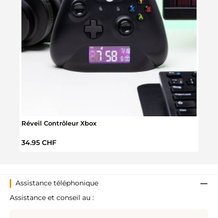
Réveil Contrôleur Xbox
Réve
Prix régulier :
Prix 
34.95 CHF
69.9
Assistance téléphonique
Assistance et conseil au :