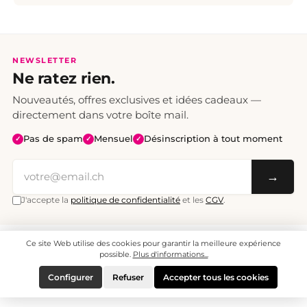
NEWSLETTER
Ne ratez rien.
Nouveautés, offres exclusives et idées cadeaux —
directement dans votre boîte mail.
Pas de spam
Mensuel
Désinscription à tout moment
✓
✓
✓
→
J'accepte la
politique de confidentialité
et les
CGV
.
Ce site Web utilise des cookies pour garantir la meilleure expérience
Tous les prix sont TTC. Frais de port CHF 6.95, livraison gratuite dès CHF 70.
© 2008 - 2026 - enjoymedia.ch - Tous droits réservés.
possible.
Plus d'informations...
Configurer
Refuser
Accepter tous les cookies