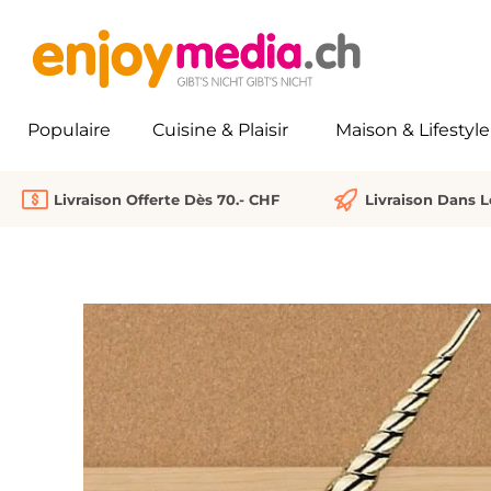
recherche
Passer à la navigation principale
Populaire
Cuisine & Plaisir
Maison & Lifestyle
Livraison Offerte Dès 70.- CHF
Livraison Dans 
Ignorer la galerie d'images