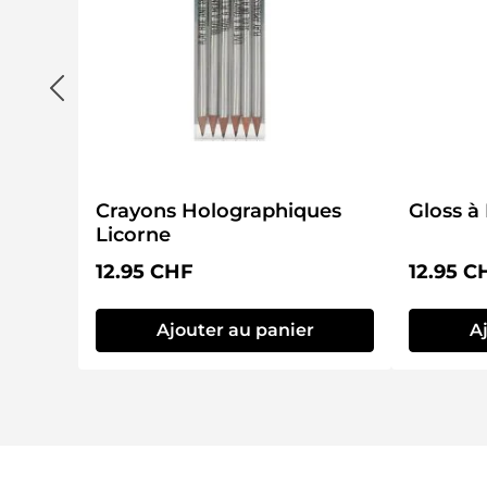
Crayons Holographiques
Gloss à
Licorne
Prix régulier :
Prix régu
12.95 CHF
12.95 C
Ajouter au panier
A