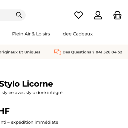
Vous avez 0 articles da
e
Plein Air & Loisirs
Idee Cadeaux
riginaux Et Uniques
Des Questions ? 041 526 04 52
Stylo Licorne
stylée avec stylo doré intégré.
CHF
nti – expédition immédiate