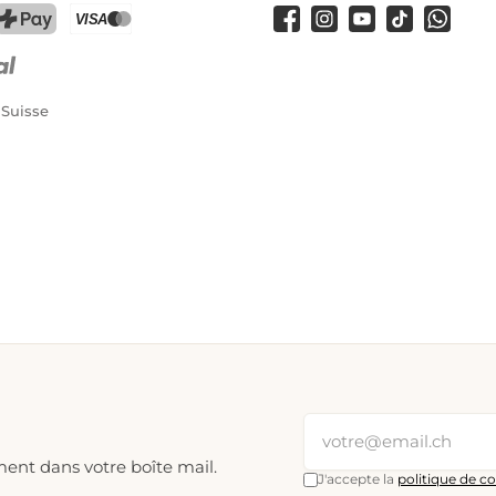
Facebook
Instagram
YouTube
TikTok
WhatsA
PostFinance Pay
Carte de crédit (Visa, Mastercard)
 Suisse
ment dans votre boîte mail.
J'accepte la
politique de co