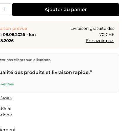
uit : Entrez la quantité souhaitée ou utilisez les boutons pour augmenter o
Ajouter au panier
raison prévue
Livraison gratuite dès
 08.08.2026 - lun
70 CHF
08.2026
En savoir plus
ions directement depuis notre entrepôt à Kriens, en
nt nos clients sur la livraison
aison gratuite
dès
CHF 70
. Commandes passées avant
n) expédiées le jour même – livraison le
prochain jour
alité des produits et livraison rapide.”
r la Poste Suisse. Livraison le samedi
sam 08.08.2026
9.95 – commande avant
vendredi, 17h
.
 vérifiés
 favoris
:
85151
adone
aiement