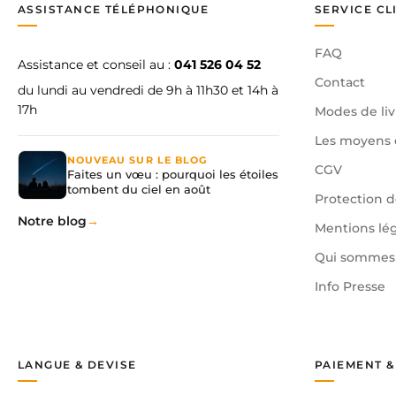
ASSISTANCE TÉLÉPHONIQUE
SERVICE CL
FAQ
Assistance et conseil au :
041 526 04 52
Contact
du lundi au vendredi de 9h à 11h30 et 14h à
17h
Modes de liv
Les moyens 
NOUVEAU SUR LE BLOG
CGV
Faites un vœu : pourquoi les étoiles
tombent du ciel en août
Protection 
Notre blog
Mentions lé
Qui sommes 
Info Presse
LANGUE & DEVISE
PAIEMENT &