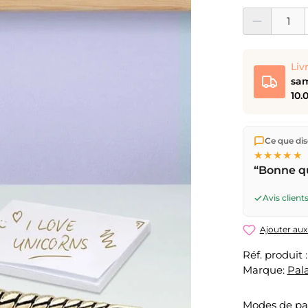
Quantité de prod
Liv
sam
10.
Nous expéd
Ce que dise
Suisse.
Livr
★★★★★
17h
(lun–ve
“Bonne qu
ouvrable
pa
pour CHF 
Avis clients
Ajouter aux
Réf. produit 
Marque:
Pal
Modes de p