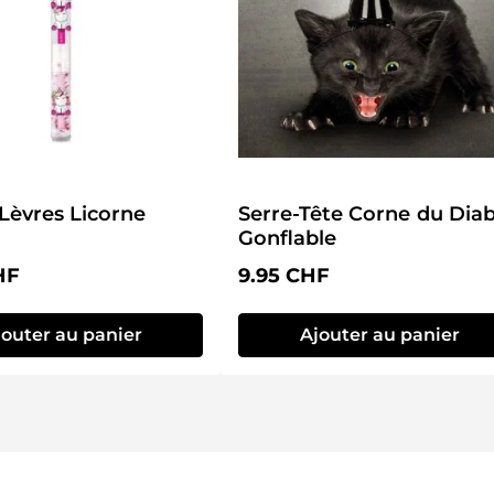
 Lèvres Licorne
Serre-Tête Corne du Diable
Gonflable
lier :
Prix régulier :
HF
9.95 CHF
jouter au panier
Ajouter au panier