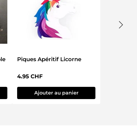
Piques Apéritif Licorne
Prix régulier :
4.95 CHF
Ajouter au panier