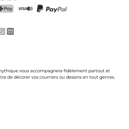
ostFinance Pay
Carte de crédit (Visa, Mastercard)
PayPal
e mythique vous accompagnera fidèlement partout et
ra de décorer vos courriers ou dessins en tout genres.