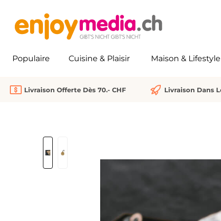
recherche
Passer à la navigation principale
Populaire
Cuisine & Plaisir
Maison & Lifestyle
Livraison Offerte Dès 70.- CHF
Livraison Dans 
Ignorer la galerie d'images