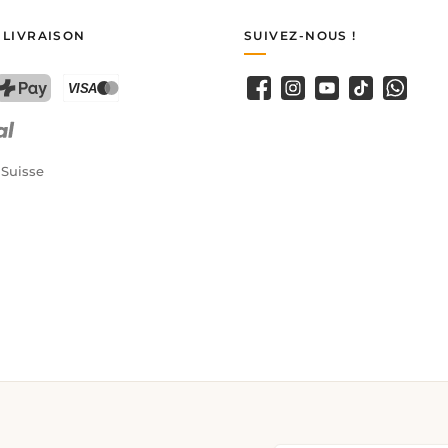
 LIVRAISON
SUIVEZ-NOUS !
Facebook
Instagram
YouTube
TikTok
WhatsA
PostFinance Pay
Carte de crédit (Visa, Mastercard)
 Suisse