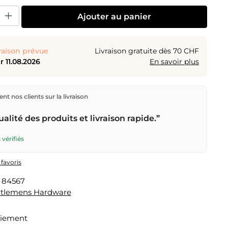
uit : Entrez la quantité souhaitée ou utilisez les boutons pour augmenter o
Ajouter au panier
raison prévue
Livraison gratuite dès 70 CHF
 11.08.2026
En savoir plus
ions directement depuis notre entrepôt à Kriens, en
nt nos clients sur la livraison
aison gratuite
dès
CHF 70
. Commandes passées avant
n) expédiées le jour même – livraison le
prochain jour
alité des produits et livraison rapide.”
r la Poste Suisse.
 vérifiés
 favoris
:
84567
tlemens Hardware
aiement