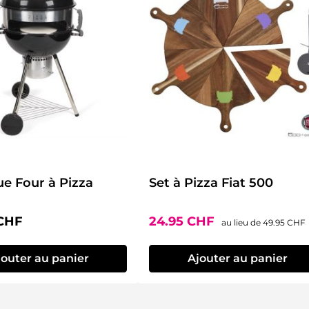
e Four à Pizza
Set à Pizza Fiat 500
lier :
Prix de vente :
Prix régulier
 CHF
24.95 CHF
au lieu de
49.95 CHF
jouter au panier
Ajouter au panier