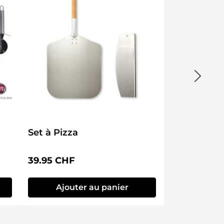
Set à Pizza
 :
Prix régulier :
39.95 CHF
Ajouter au panier