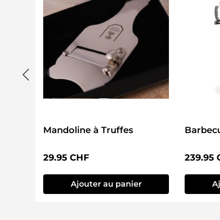
Mandoline à Truffes
Barbecu
Prix régulier :
Prix régu
29.95 CHF
239.95
Ajouter au panier
A