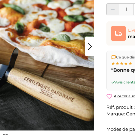
Quantité de prod
Liv
mar
Nous expéd
Ce que dise
Suisse.
Livr
★★★★★
17h
(lun–ve
“Bonne qu
ouvrable
pa
Avis clients
Ajouter aux
Réf. produit 
Marque:
Gen
Modes de p