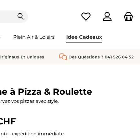
Vous avez 0 articles da
e
Plein Air & Loisirs
Idee Cadeaux
riginaux Et Uniques
Des Questions ? 041 526 04 52
e à Pizza & Roulette
vez vos pizzas avec style.
 CHF
nti – expédition immédiate