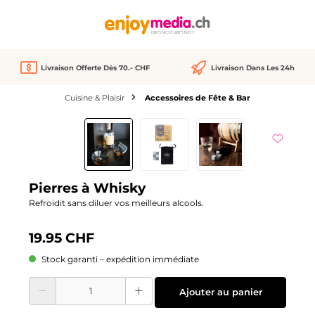
tenu principal
Livraison Offerte Dès 70.- CHF
Livraison Dans Les 24h
Cuisine & Plaisir
Accessoires de Fête & Bar
Ignorer la galerie d'images
Pierres à Whisky
Refroidit sans diluer vos meilleurs alcools.
19.95 CHF
Stock garanti – expédition immédiate
Quantité de produit : Entrez la quantité souhaitée ou utilisez les boutons pour
Ajouter au panier