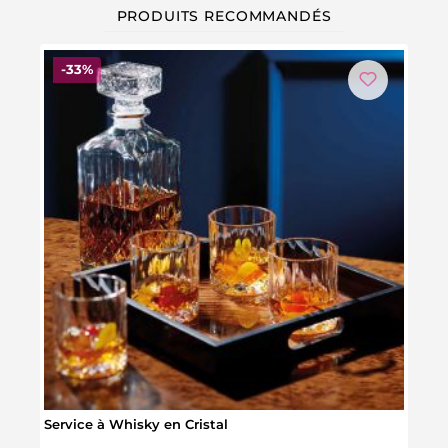
PRODUITS RECOMMANDÉS
Réduction
-33%
Service à Whisky en Cristal
Verre