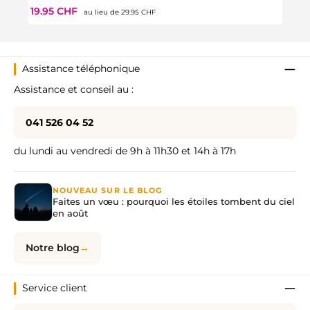
Prix régulier :
Prix de vente :
Prix 
19.95 CHF
24.9
au lieu de
29.95 CHF
Assistance téléphonique
Assistance et conseil au :
041 526 04 52
du lundi au vendredi de 9h à 11h30 et 14h à 17h
NOUVEAU SUR LE BLOG
Faites un vœu : pourquoi les étoiles tombent du ciel
en août
Notre blog
Service client