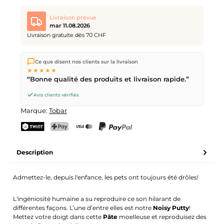
Livraison prévue
mar 11.08.2026
Livraison gratuite dès 70 CHF
Nous expédions directement depuis notre entrepôt à Kriens,
Ce que disent nos clients sur la livraison
en Suisse.
Livraison gratuite
dès
CHF 70
. Commandes
★★★★★
passées avant
17h
(lun–ven) expédiées le jour même –
“Bonne qualité des produits et livraison rapide.”
livraison le
prochain jour ouvrable
par la Poste Suisse.
Avis clients vérifiés
Marque:
Tobar
TWINT
PostFinance Pay
Carte de crédit (Visa, Mastercard)
PayPal
Description
Admettez-le, depuis l'enfance, les pets ont toujours été drôles!
L'ingéniosité humaine a su reproduire ce son hilarant de
différentes façons. L’une d’entre elles est notre
Noisy Putty
!
Mettez votre doigt dans cette
Pâte
moelleuse et reproduisez des