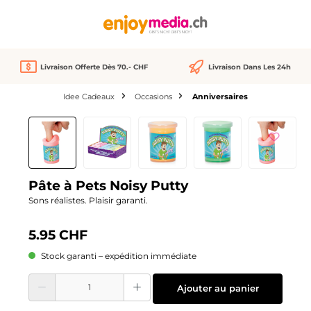
tenu principal
Livraison Offerte Dès 70.- CHF
Livraison Dans Les 24h
Idee Cadeaux
Occasions
Anniversaires
Ignorer la galerie d'images
We Love
Pâte à Pets Noisy Putty
Sons réalistes. Plaisir garanti.
5.95 CHF
Stock garanti – expédition immédiate
Quantité de produit : Entrez la quantité souhaitée ou utilisez les boutons pour
Ajouter au panier