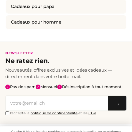
Cadeaux pour papa
Cadeaux pour homme
NEWSLETTER
Ne ratez rien.
Nouveautés, offres exclusives et idées cadeaux —
directement dans votre boîte mail.
Pas de spam
Mensuel
Désinscription à tout moment
✓
✓
✓
→
J'accepte la
politique de confidentialité
et les
CGV
.
Ce site Web utilise des cookies pour garantir la meilleure expérience
Tous les prix sont TTC. Frais de port CHF 6.95, livraison gratuite dès CHF 70.