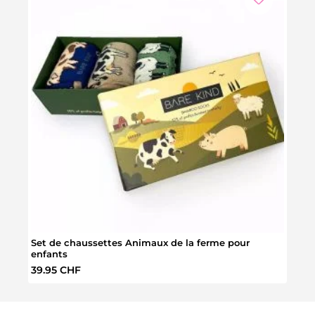
Set de chaussettes Animaux de la ferme pour
Tirel
enfants
Prix régulier :
Prix 
39.95 CHF
14.9