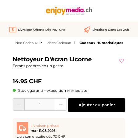
tenu principal
Livraison Offerte Dès 70.- CHF
Livraison Dans Les 24h
Idee Cadeaux
Idées Cadeaux
Cadeaux Humoristiques
Ignorer la galerie d'images
Nettoyeur D'écran Licorne
We Love
Écrans propres en un geste.
14.95 CHF
Stock garanti – expédition immédiate
Quantité de produit : Entrez la quantité souhaitée ou utilisez les boutons pour
Ajouter au panier
Livraison prévue
mar 11.08.2026
Livraison gratuite dès 70 CHF