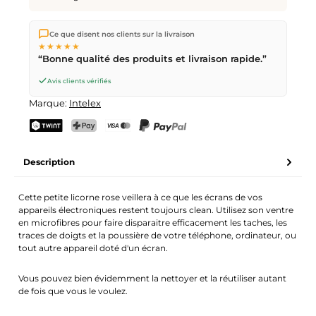
Nous expédions directement depuis notre entrepôt à Kriens,
Ce que disent nos clients sur la livraison
en Suisse.
Livraison gratuite
dès
CHF 70
. Commandes
★★★★★
passées avant
17h
(lun–ven) expédiées le jour même –
“Bonne qualité des produits et livraison rapide.”
livraison le
prochain jour ouvrable
par la Poste Suisse.
Avis clients vérifiés
Marque:
Intelex
TWINT
PostFinance Pay
Carte de crédit (Visa, Mastercard)
PayPal
Description
Cette petite licorne rose veillera à ce que les écrans de vos
appareils électroniques restent toujours clean. Utilisez son ventre
en microfibres pour faire disparaitre efficacement les taches, les
traces de doigts et la poussière de votre téléphone, ordinateur, ou
tout autre appareil doté d'un écran.
Vous pouvez bien évidemment la nettoyer et la réutiliser autant
de fois que vous le voulez.