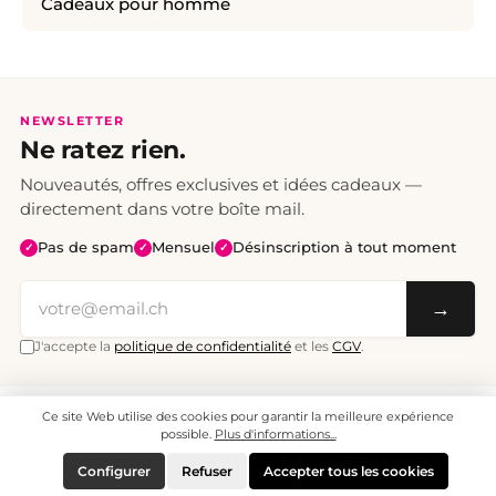
Cadeaux pour homme
NEWSLETTER
Ne ratez rien.
Nouveautés, offres exclusives et idées cadeaux —
directement dans votre boîte mail.
Pas de spam
Mensuel
Désinscription à tout moment
✓
✓
✓
→
J'accepte la
politique de confidentialité
et les
CGV
.
Ce site Web utilise des cookies pour garantir la meilleure expérience
Tous les prix sont TTC. Frais de port CHF 6.95, livraison gratuite dès CHF 70.
© 2008 - 2026 - enjoymedia.ch - Tous droits réservés.
possible.
Plus d'informations...
Configurer
Refuser
Accepter tous les cookies