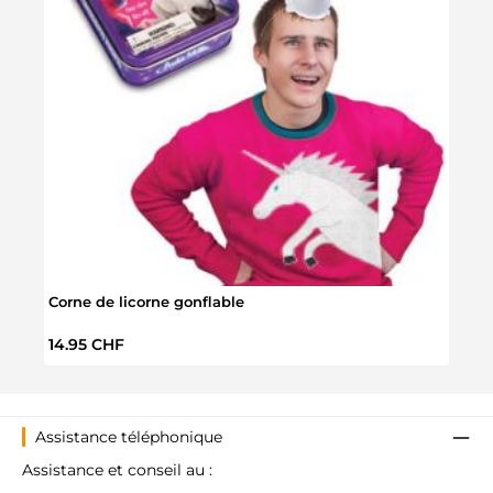
Cray
Corne de licorne gonflable
Prix 
12.9
Prix régulier :
14.95 CHF
Assistance téléphonique
Assistance et conseil au :