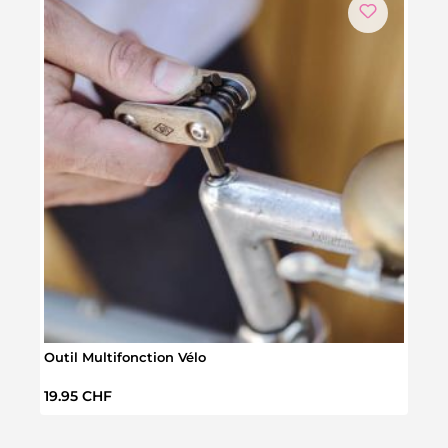
Outil Multifonction Vélo
Outil
Prix régulier :
Prix 
19.95 CHF
29.9