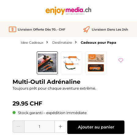
tenu principal
Livraison Offerte Dès 70.- CHF
Livraison Dans Les 24h
Idee Cadeaux
Destinataire
Cadeaux pour Papa
Ignorer la galerie d'images
Multi-Outil Adrénaline
Toujours prêt pour chaque aventure extrême.
29.95 CHF
Stock garanti – expédition immédiate
Quantité de produit : Entrez la quantité souhaitée ou utilisez les boutons pour
Ajouter au panier