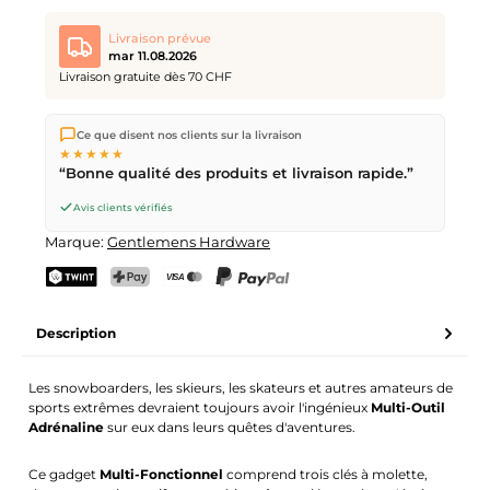
Livraison prévue
mar 11.08.2026
Livraison gratuite dès 70 CHF
Nous expédions directement depuis notre entrepôt à Kriens,
Ce que disent nos clients sur la livraison
en Suisse.
Livraison gratuite
dès
CHF 70
. Commandes
★★★★★
passées avant
17h
(lun–ven) expédiées le jour même –
“Bonne qualité des produits et livraison rapide.”
livraison le
prochain jour ouvrable
par la Poste Suisse.
Avis clients vérifiés
Marque:
Gentlemens Hardware
TWINT
PostFinance Pay
Carte de crédit (Visa, Mastercard)
PayPal
Description
Les snowboarders, les skieurs, les skateurs et autres amateurs de
sports extrêmes devraient toujours avoir l'ingénieux
Multi-Outil
Adrénaline
sur eux dans leurs quêtes d'aventures.
Ce gadget
Multi-Fonctionnel
comprend trois clés à molette,