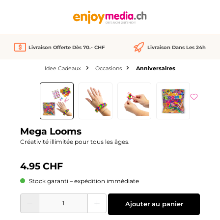
tenu principal
Livraison Offerte Dès 70.- CHF
Livraison Dans Les 24h
Idee Cadeaux
Occasions
Anniversaires
Ignorer la galerie d'images
Mega Looms
Créativité illimitée pour tous les âges.
4.95 CHF
Stock garanti – expédition immédiate
Quantité de produit : Entrez la quantité souhaitée ou utilisez les boutons pour
Ajouter au panier