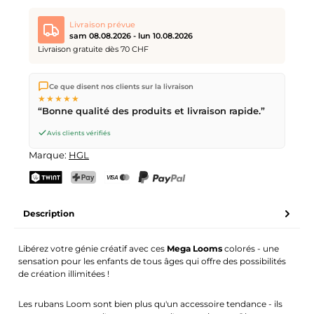
Livraison prévue
sam 08.08.2026 - lun 10.08.2026
Livraison gratuite dès 70 CHF
Nous expédions directement depuis notre entrepôt à Kriens,
Ce que disent nos clients sur la livraison
en Suisse.
Livraison gratuite
dès
CHF 70
. Commandes
★★★★★
passées avant
17h
(lun–ven) expédiées le jour même –
“Bonne qualité des produits et livraison rapide.”
livraison le
prochain jour ouvrable
par la Poste Suisse.
Livraison le samedi
sam 08.08.2026
pour CHF 9.95 –
Avis clients vérifiés
commande avant
vendredi, 17h
.
Marque:
HGL
TWINT
PostFinance Pay
Carte de crédit (Visa, Mastercard)
PayPal
Description
Libérez votre génie créatif avec ces
Mega Looms
colorés - une
sensation pour les enfants de tous âges qui offre des possibilités
de création illimitées !
Les rubans Loom sont bien plus qu'un accessoire tendance - ils