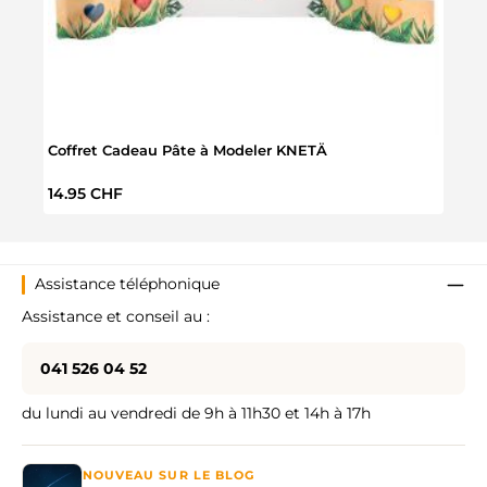
Coffret Cadeau Pâte à Modeler KNETÄ
Set d
Prix régulier :
Prix 
14.95 CHF
24.9
Assistance téléphonique
Assistance et conseil au :
041 526 04 52
du lundi au vendredi de 9h à 11h30 et 14h à 17h
NOUVEAU SUR LE BLOG