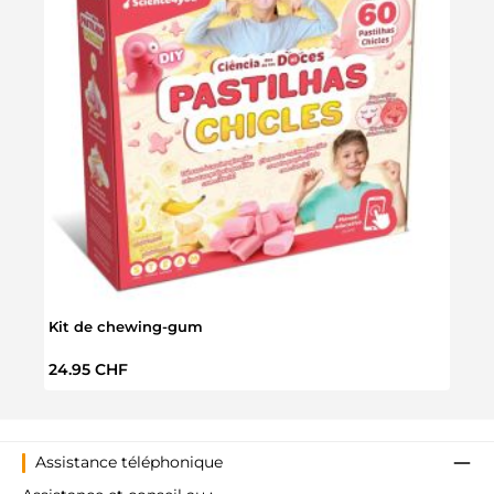
Kit de chewing-gum
Ball
Prix régulier :
Prix 
24.95 CHF
6.95
Assistance téléphonique