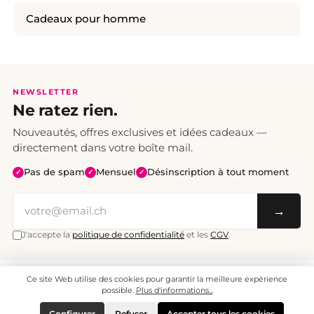
Cadeaux pour homme
NEWSLETTER
Ne ratez rien.
Nouveautés, offres exclusives et idées cadeaux —
directement dans votre boîte mail.
Pas de spam
Mensuel
Désinscription à tout moment
✓
✓
✓
→
J'accepte la
politique de confidentialité
et les
CGV
.
Ce site Web utilise des cookies pour garantir la meilleure expérience
Tous les prix sont TTC. Frais de port CHF 6.95, livraison gratuite dès CHF 70.
© 2008 - 2026 - enjoymedia.ch - Tous droits réservés.
possible.
Plus d'informations...
Configurer
Refuser
Accepter tous les cookies