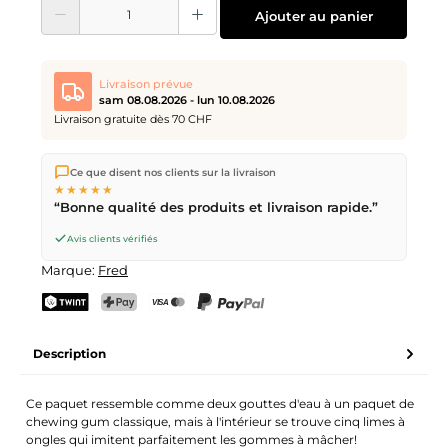
Quantité de produit : Entrez la quantité souhaitée ou utilisez les boutons pour
Ajouter au panier
Livraison prévue
sam 08.08.2026 - lun 10.08.2026
Livraison gratuite dès 70 CHF
Nous expédions directement depuis notre entrepôt à Kriens,
Ce que disent nos clients sur la livraison
en Suisse.
Livraison gratuite
dès
CHF 70
. Commandes
★★★★★
passées avant
17h
(lun–ven) expédiées le jour même –
“Bonne qualité des produits et livraison rapide.”
livraison le
prochain jour ouvrable
par la Poste Suisse.
Livraison le samedi
sam 08.08.2026
pour CHF 9.95 –
Avis clients vérifiés
commande avant
vendredi, 17h
.
Marque:
Fred
TWINT
PostFinance Pay
Carte de crédit (Visa, Mastercard)
PayPal
Description
Ce paquet ressemble comme deux gouttes d'eau à un paquet de
chewing gum classique, mais à l'intérieur se trouve cinq limes à
ongles qui imitent parfaitement les gommes à mâcher!