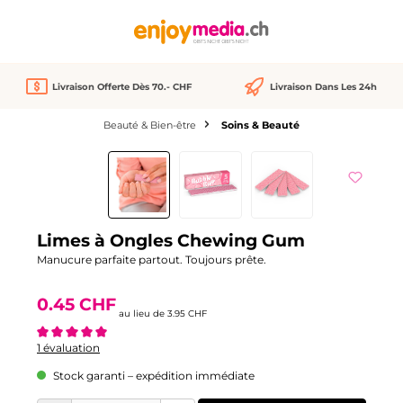
tenu principal
Livraison Offerte Dès 70.- CHF
Livraison Dans Les 24h
Beauté & Bien-être
Soins & Beauté
Ignorer la galerie d'images
Réduction
-89%
Limes à Ongles Chewing Gum
Manucure parfaite partout. Toujours prête.
0.45 CHF
au lieu de
3.95 CHF
Note moyenne de 5 sur 5 étoiles
1 évaluation
Stock garanti – expédition immédiate