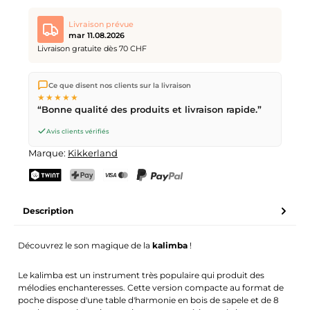
Livraison prévue
mar 11.08.2026
Livraison gratuite dès 70 CHF
Nous expédions directement depuis notre entrepôt à Kriens,
Ce que disent nos clients sur la livraison
en Suisse.
Livraison gratuite
dès
CHF 70
. Commandes
★★★★★
passées avant
17h
(lun–ven) expédiées le jour même –
“Bonne qualité des produits et livraison rapide.”
livraison le
prochain jour ouvrable
par la Poste Suisse.
Avis clients vérifiés
Marque:
Kikkerland
TWINT
PostFinance Pay
Carte de crédit (Visa, Mastercard)
PayPal
Description
Découvrez le son magique de la
kalimba
!
Le kalimba est un instrument très populaire qui produit des
mélodies enchanteresses. Cette version compacte au format de
poche dispose d'une table d'harmonie en bois de sapele et de 8