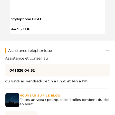
Stylophone BEAT
Stylo
Prix régulier :
Prix 
44.95 CHF
34.9
Assistance téléphonique
Assistance et conseil au :
041 526 04 52
du lundi au vendredi de 9h à 11h30 et 14h à 17h
NOUVEAU SUR LE BLOG
Faites un vœu : pourquoi les étoiles tombent du ciel
en août