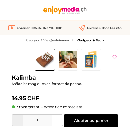
tenu principal
Livraison Offerte Dès 70.- CHF
Livraison Dans Les 24h
Gadgets & Vie Quotidienne
Gadgets & Tech
Ignorer la galerie d'images
Kalimba
Mélodies magiques en format de poche.
14.95 CHF
Stock garanti – expédition immédiate
Quantité de produit : Entrez la quantité souhaitée ou utilisez les boutons pour
Ajouter au panier