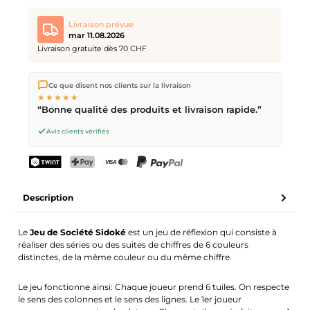
Livraison prévue
mar 11.08.2026
Livraison gratuite dès 70 CHF
Nous expédions directement depuis notre entrepôt à Kriens,
Ce que disent nos clients sur la livraison
en Suisse.
Livraison gratuite
dès
CHF 70
. Commandes
★★★★★
passées avant
17h
(lun–ven) expédiées le jour même –
“Bonne qualité des produits et livraison rapide.”
livraison le
prochain jour ouvrable
par la Poste Suisse.
Avis clients vérifiés
TWINT
PostFinance Pay
Carte de crédit (Visa, Mastercard)
PayPal
Description
Le
Jeu de Société Sidoké
est un jeu de réflexion qui consiste à
réaliser des séries ou des suites de chiffres de 6 couleurs
distinctes, de la même couleur ou du même chiffre.
Le jeu fonctionne ainsi: Chaque joueur prend 6 tuiles. On respecte
le sens des colonnes et le sens des lignes. Le 1er joueur