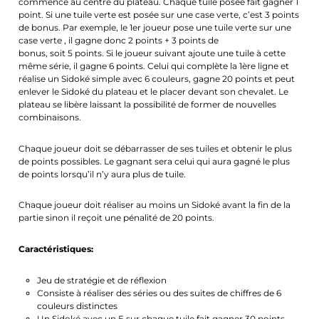
commence au centre du plateau. Chaque tuile posée fait gagner 1
point. Si une tuile verte est posée sur une case verte, c’est 3 points
de bonus. Par exemple, le 1er joueur pose une tuile verte sur une
case verte , il gagne donc 2 points + 3 points de
bonus, soit 5 points. Si le joueur suivant ajoute une tuile à cette
même série, il gagne 6 points. Celui qui complète la 1ère ligne et
réalise un Sidoké simple avec 6 couleurs, gagne 20 points et peut
enlever le Sidoké du plateau et le placer devant son chevalet. Le
plateau se libère laissant la possibilité de former de nouvelles
combinaisons.
Chaque joueur doit se débarrasser de ses tuiles et obtenir le plus
de points possibles. Le gagnant sera celui qui aura gagné le plus
de points lorsqu’il n’y aura plus de tuile.
Chaque joueur doit réaliser au moins un Sidoké avant la fin de la
partie sinon il reçoit une pénalité de 20 points.
Caractéristiques:
Jeu de stratégie et de réflexion
Consiste à réaliser des séries ou des suites de chiffres de 6
couleurs distinctes
Un Sidoké avec un E sur chaque tuile fait gagner 30 points.