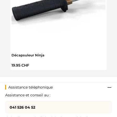
Décapsuleur Ninja
Kit à
Prix régulier :
Prix 
19.95 CHF
24.9
Assistance téléphonique
Assistance et conseil au :
041 526 04 52