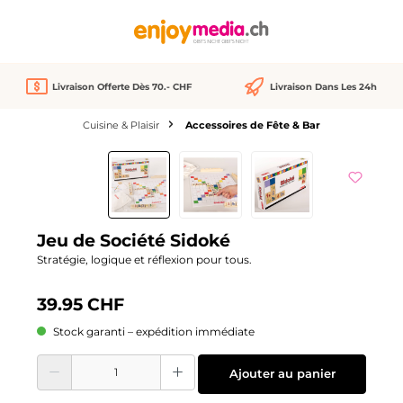
tenu principal
Livraison Offerte Dès 70.- CHF
Livraison Dans Les 24h
Cuisine & Plaisir
Accessoires de Fête & Bar
Ignorer la galerie d'images
Jeu de Société Sidoké
Stratégie, logique et réflexion pour tous.
39.95 CHF
Stock garanti – expédition immédiate
Quantité de produit : Entrez la quantité souhaitée ou utilisez les boutons pour
Ajouter au panier