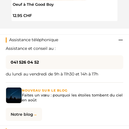
Oeuf à Thé Good Boy
Œuf 
Prix régulier :
Prix 
12.95 CHF
14.9
Assistance téléphonique
Assistance et conseil au :
041 526 04 52
du lundi au vendredi de 9h à 11h30 et 14h à 17h
NOUVEAU SUR LE BLOG
Faites un vœu : pourquoi les étoiles tombent du ciel
en août
Notre blog