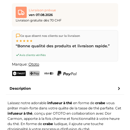
Livraison prévue
ven 07.08.2026
Livraison gratuite dès 70 CHF
Nous expédions directement depuis notre entrepôt à Kriens,
Ce que disent nos clients sur la livraison
en Suisse.
Livraison gratuite
dès
CHF 70
. Commandes
★★★★★
passées avant
17h
(lun–ven) expédiées le jour même –
“Bonne qualité des produits et livraison rapide.”
livraison le
prochain jour ouvrable
par la Poste Suisse.
Avis clients vérifiés
Marque:
Ototo
TWINT
PostFinance Pay
Carte de crédit (Visa, Mastercard)
PayPal
Description
Laissez notre adorable
infuseur à thé
en forme de
crabe
vous
prêter main-forte dans votre quête de la tasse de thé parfaite. Cet
infuseur à thé
, conçu par OTOTO en collaboration avec Dor
Carmon, apporte à la fois charme et fonctionnalité à votre heure
du thé. En forme de
crabe
ludique, il ajoute une touche
d'originalité à votre processus d'infusion du thé.