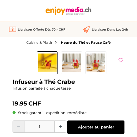
tenu principal
Livraison Offerte Dès 70.- CHF
Livraison Dans Les 24h
Cuisine & Plaisir
Heure du Thé et Pause Café
Ignorer la galerie d'images
Infuseur à Thé Crabe
Infusion parfaite à chaque tasse.
19.95 CHF
Stock garanti – expédition immédiate
Quantité de produit : Entrez la quantité souhaitée ou utilisez les boutons pour
Ajouter au panier