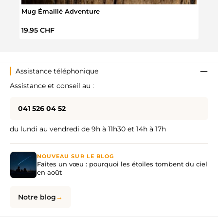
Mug Émaillé Adventure
Mug 
Prix régulier :
Prix 
19.95 CHF
29.9
Assistance téléphonique
Assistance et conseil au :
041 526 04 52
du lundi au vendredi de 9h à 11h30 et 14h à 17h
NOUVEAU SUR LE BLOG
Faites un vœu : pourquoi les étoiles tombent du ciel
en août
Notre blog