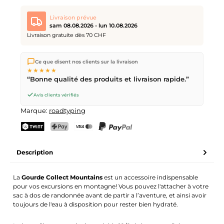
Livraison prévue
sam 08.08.2026 - lun 10.08.2026
Livraison gratuite dès 70 CHF
Nous expédions directement depuis notre entrepôt à Kriens,
Ce que disent nos clients sur la livraison
en Suisse.
Livraison gratuite
dès
CHF 70
. Commandes
★★★★★
passées avant
17h
(lun–ven) expédiées le jour même –
“Bonne qualité des produits et livraison rapide.”
livraison le
prochain jour ouvrable
par la Poste Suisse.
Livraison le samedi
sam 08.08.2026
pour CHF 9.95 –
Avis clients vérifiés
commande avant
vendredi, 17h
.
Marque:
roadtyping
TWINT
PostFinance Pay
Carte de crédit (Visa, Mastercard)
PayPal
Description
La
Gourde Collect Mountains
est un accessoire indispensable
pour vos excursions en montagne! Vous pouvez l'attacher à votre
sac à dos de randonnée avant de partir a l’aventure, et ainsi avoir
toujours de l'eau à disposition pour rester bien hydraté.