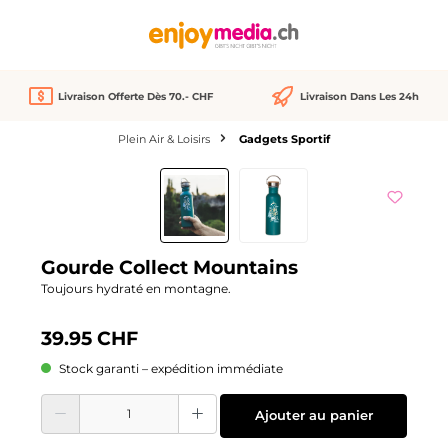
tenu principal
Livraison Offerte Dès 70.- CHF
Livraison Dans Les 24h
Plein Air & Loisirs
Gadgets Sportif
Ignorer la galerie d'images
Gourde Collect Mountains
Toujours hydraté en montagne.
39.95 CHF
Stock garanti – expédition immédiate
Quantité de produit : Entrez la quantité souhaitée ou utilisez les boutons pour
Ajouter au panier