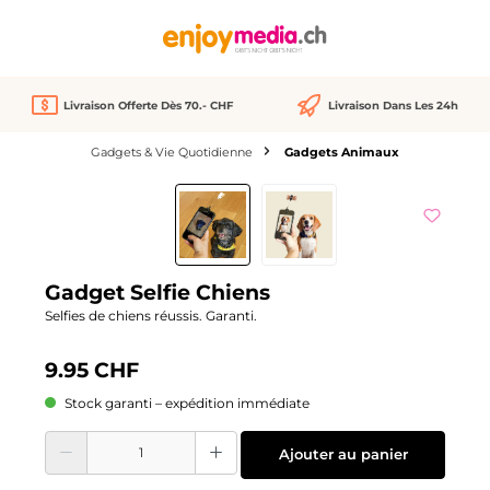
tenu principal
Livraison Offerte Dès 70.- CHF
Livraison Dans Les 24h
Gadgets & Vie Quotidienne
Gadgets Animaux
Ignorer la galerie d'images
Gadget Selfie Chiens
Selfies de chiens réussis. Garanti.
9.95 CHF
Stock garanti – expédition immédiate
Quantité de produit : Entrez la quantité souhaitée ou utilisez les boutons pour
Ajouter au panier