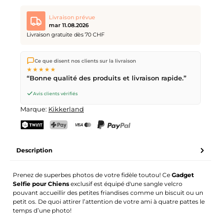
Livraison prévue
mar 11.08.2026
Livraison gratuite dès 70 CHF
Nous expédions directement depuis notre entrepôt à Kriens,
Ce que disent nos clients sur la livraison
en Suisse.
Livraison gratuite
dès
CHF 70
. Commandes
★★★★★
passées avant
17h
(lun–ven) expédiées le jour même –
“Bonne qualité des produits et livraison rapide.”
livraison le
prochain jour ouvrable
par la Poste Suisse.
Avis clients vérifiés
Marque:
Kikkerland
TWINT
PostFinance Pay
Carte de crédit (Visa, Mastercard)
PayPal
Description
Prenez de superbes photos de votre fidèle toutou! Ce
Gadget
Selfie pour Chiens
exclusif est équipé d'une sangle velcro
pouvant accueillir des petites friandises comme un biscuit ou un
petit os. De quoi attirer l’attention de votre ami à quatre pattes le
temps d’une photo!