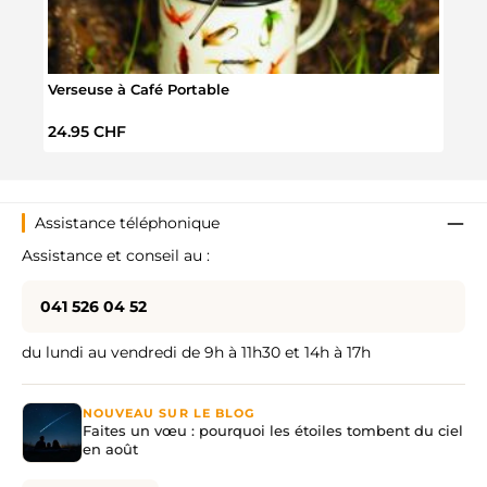
Verseuse à Café Portable
Pelle
Prix régulier :
Prix 
24.95 CHF
29.9
Assistance téléphonique
Assistance et conseil au :
041 526 04 52
du lundi au vendredi de 9h à 11h30 et 14h à 17h
NOUVEAU SUR LE BLOG
Faites un vœu : pourquoi les étoiles tombent du ciel
en août