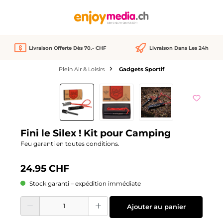
tenu principal
Livraison Offerte Dès 70.- CHF
Livraison Dans Les 24h
Plein Air & Loisirs
Gadgets Sportif
Ignorer la galerie d'images
Fini le Silex ! Kit pour Camping
Feu garanti en toutes conditions.
24.95 CHF
Stock garanti – expédition immédiate
Quantité de produit : Entrez la quantité souhaitée ou utilisez les boutons pour
Ajouter au panier