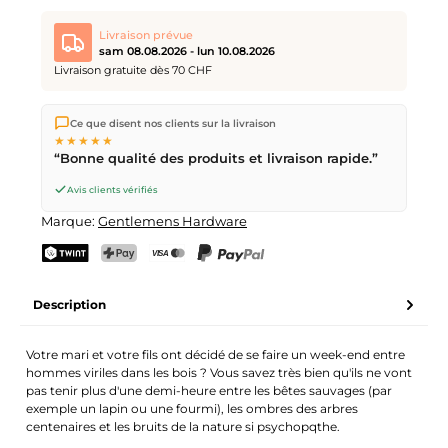
Livraison prévue
sam 08.08.2026 - lun 10.08.2026
Livraison gratuite dès 70 CHF
Nous expédions directement depuis notre entrepôt à Kriens,
Ce que disent nos clients sur la livraison
en Suisse.
Livraison gratuite
dès
CHF 70
. Commandes
★★★★★
passées avant
17h
(lun–ven) expédiées le jour même –
“Bonne qualité des produits et livraison rapide.”
livraison le
prochain jour ouvrable
par la Poste Suisse.
Livraison le samedi
sam 08.08.2026
pour CHF 9.95 –
Avis clients vérifiés
commande avant
vendredi, 17h
.
Marque:
Gentlemens Hardware
TWINT
PostFinance Pay
Carte de crédit (Visa, Mastercard)
PayPal
Description
Votre mari et votre fils ont décidé de se faire un week-end entre
hommes viriles dans les bois ? Vous savez très bien qu'ils ne vont
pas tenir plus d'une demi-heure entre les bêtes sauvages (par
exemple un lapin ou une fourmi), les ombres des arbres
centenaires et les bruits de la nature si psychopqthe.