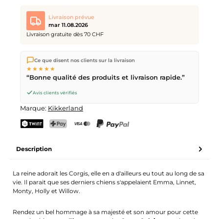
Livraison prévue
mar 11.08.2026
Livraison gratuite dès 70 CHF
Nous expédions directement depuis notre entrepôt à Kriens,
Ce que disent nos clients sur la livraison
en Suisse.
Livraison gratuite
dès
CHF 70
. Commandes
★★★★★
passées avant
17h
(lun–ven) expédiées le jour même –
“Bonne qualité des produits et livraison rapide.”
livraison le
prochain jour ouvrable
par la Poste Suisse.
Avis clients vérifiés
Marque:
Kikkerland
TWINT
PostFinance Pay
Carte de crédit (Visa, Mastercard)
PayPal
Description
La reine adorait les Corgis, elle en a d'ailleurs eu tout au long de sa
vie. Il parait que ses derniers chiens s'appelaient Emma, Linnet,
Monty, Holly et Willow.
Rendez un bel hommage à sa majesté et son amour pour cette