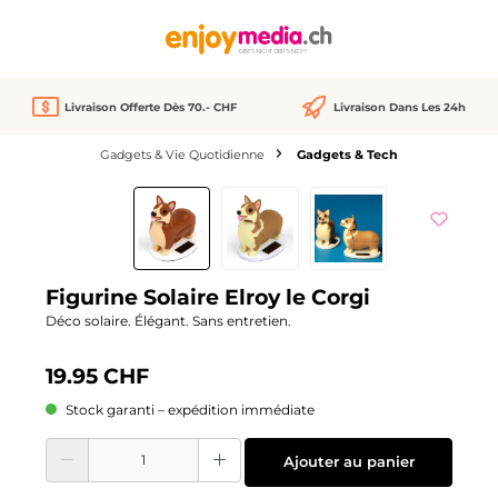
tenu principal
Livraison Offerte Dès 70.- CHF
Livraison Dans Les 24h
Gadgets & Vie Quotidienne
Gadgets & Tech
Ignorer la galerie d'images
Figurine Solaire Elroy le Corgi
Déco solaire. Élégant. Sans entretien.
19.95 CHF
Stock garanti – expédition immédiate
Quantité de produit : Entrez la quantité souhaitée ou utilisez les boutons pour
Ajouter au panier