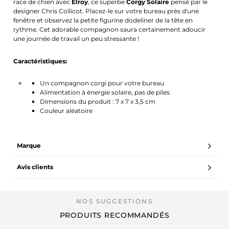
race de chien avec
Elroy
, ce superbe
Corgy Solaire
pensé par le
designer Chris Collicot. Placez-le sur votre bureau près d'une
fenêtre et observez la petite figurine dodeliner de la tête en
rythme. Cet adorable compagnon saura certainement adoucir
une journée de travail un peu stressante !
Caractéristiques:
Un compagnon corgi pour votre bureau
Alimentation à énergie solaire, pas de piles
Dimensions du produit : 7 x 7 x 3,5 cm
Couleur aléatoire
Marque
Avis clients
PRODUITS RECOMMANDÉS