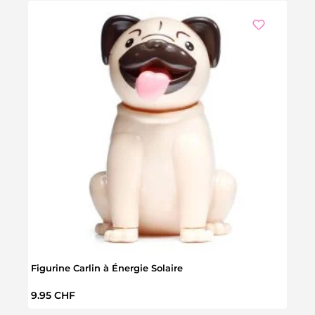
Figurine Carlin à Énergie Solaire
Balle
Prix régulier :
Prix 
9.95 CHF
5.95