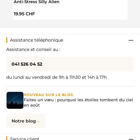
Anti-Stress Silly Alien
Vers 
Prix régulier :
Prix 
19.95 CHF
9.95
Assistance téléphonique
Assistance et conseil au :
041 526 04 52
du lundi au vendredi de 9h à 11h30 et 14h à 17h
NOUVEAU SUR LE BLOG
Faites un vœu : pourquoi les étoiles tombent du ciel
en août
Notre blog
Service client