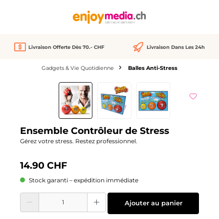
tenu principal
Livraison Offerte Dès 70.- CHF
Livraison Dans Les 24h
Gadgets & Vie Quotidienne
Balles Anti-Stress
Ignorer la galerie d'images
Ensemble Contrôleur de Stress
Gérez votre stress. Restez professionnel.
14.90 CHF
Stock garanti – expédition immédiate
Quantité de produit : Entrez la quantité souhaitée ou utilisez les boutons pour
Ajouter au panier