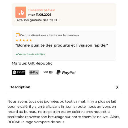
Livraison prévue
mar 11.08.2026
Livraison gratuite dès 70 CHF
Nous expédions directement depuis notre entrepôt à Kriens,
Ce que disent nos clients sur la livraison
en Suisse.
Livraison gratuite
dès
CHF 70
. Commandes
★★★★★
passées avant
17h
(lun–ven) expédiées le jour même –
“Bonne qualité des produits et livraison rapide.”
livraison le
prochain jour ouvrable
par la Poste Suisse.
Avis clients vérifiés
Marque:
Gift Republic
TWINT
PostFinance Pay
Carte de crédit (Visa, Mastercard)
PayPal
Description
Nous avons tous des journées où tout va mal. Il n'y a plus de lait
pour le café, il y a un trafic sans fin sur la route, nous arrivons en
retard au bureau, notre patron est en colère après nous et la
secrétaire renverse son breuvage sur notre chemise neuve...Alors,
BOOM! La rage s'empare de nous.