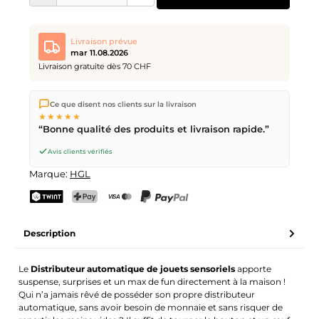
Livraison prévue
mar 11.08.2026
Livraison gratuite dès 70 CHF
Nous expédions directement depuis notre entrepôt à Kriens,
Ce que disent nos clients sur la livraison
en Suisse.
Livraison gratuite
dès
CHF 70
. Commandes
★★★★★
passées avant
17h
(lun–ven) expédiées le jour même –
“Bonne qualité des produits et livraison rapide.”
livraison le
prochain jour ouvrable
par la Poste Suisse.
Avis clients vérifiés
Marque:
HGL
TWINT
PostFinance Pay
Carte de crédit (Visa, Mastercard)
PayPal
Description
Le
Distributeur automatique de jouets sensoriels
apporte
suspense, surprises et un max de fun directement à la maison !
Qui n’a jamais rêvé de posséder son propre distributeur
automatique, sans avoir besoin de monnaie et sans risquer de