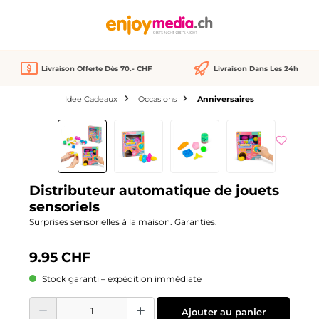
tenu principal
Livraison Offerte Dès 70.- CHF
Livraison Dans Les 24h
Idee Cadeaux
Occasions
Anniversaires
Ignorer la galerie d'images
Distributeur automatique de jouets
sensoriels
Surprises sensorielles à la maison. Garanties.
9.95 CHF
Stock garanti – expédition immédiate
Quantité de produit : Entrez la quantité souhaitée ou utilisez les boutons pour
Ajouter au panier