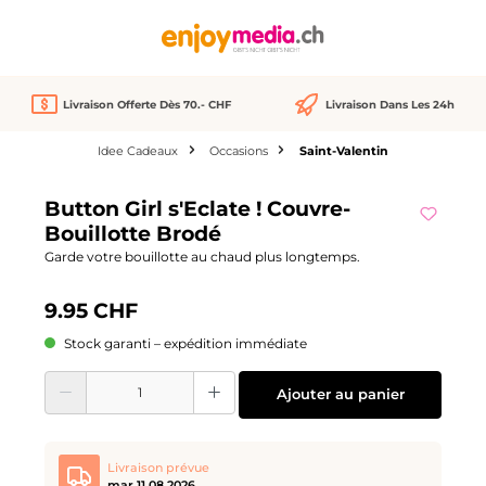
tenu principal
Livraison Offerte Dès 70.- CHF
Livraison Dans Les 24h
Idee Cadeaux
Occasions
Saint-Valentin
Ignorer la galerie d'images
Button Girl s'Eclate ! Couvre-
Bouillotte Brodé
Garde votre bouillotte au chaud plus longtemps.
9.95 CHF
Stock garanti – expédition immédiate
Quantité de produit : Entrez la quantité souhaitée ou utilisez les boutons pour
Ajouter au panier
Livraison prévue
mar 11.08.2026