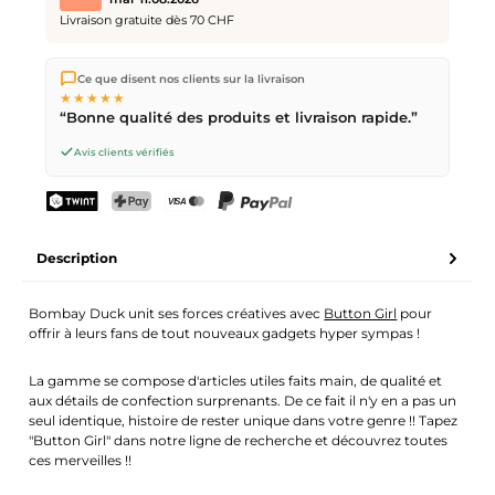
Livraison gratuite dès 70 CHF
Nous expédions directement depuis notre entrepôt à Kriens,
Ce que disent nos clients sur la livraison
en Suisse.
Livraison gratuite
dès
CHF 70
. Commandes
★★★★★
passées avant
17h
(lun–ven) expédiées le jour même –
“Bonne qualité des produits et livraison rapide.”
livraison le
prochain jour ouvrable
par la Poste Suisse.
Avis clients vérifiés
TWINT
PostFinance Pay
Carte de crédit (Visa, Mastercard)
PayPal
Description
Bombay Duck unit ses forces créatives avec
Button Girl
pour
offrir à leurs fans de tout nouveaux gadgets hyper sympas !
La gamme se compose d'articles utiles faits main, de qualité et
aux détails de confection surprenants. De ce fait il n'y en a pas un
seul identique, histoire de rester unique dans votre genre !! Tapez
"Button Girl" dans notre ligne de recherche et découvrez toutes
ces merveilles !!