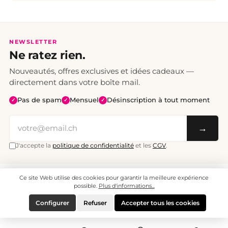
NEWSLETTER
Ne ratez rien.
Nouveautés, offres exclusives et idées cadeaux —
directement dans votre boîte mail.
Pas de spam
Mensuel
Désinscription à tout moment
✓
✓
✓
→
J'accepte la
politique de confidentialité
et les
CGV
.
Ce site Web utilise des cookies pour garantir la meilleure expérience
Tous les prix sont TTC. Frais de port CHF 6.95, livraison gratuite dès CHF 70.
© 2008 - 2026 - enjoymedia.ch - Tous droits réservés.
possible.
Plus d'informations...
Configurer
Refuser
Accepter tous les cookies