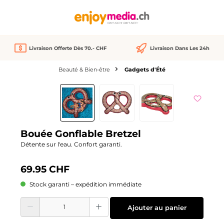
tenu principal
Livraison Offerte Dès 70.- CHF
Livraison Dans Les 24h
Beauté & Bien-être
Gadgets d'Été
Ignorer la galerie d'images
Bouée Gonflable Bretzel
Détente sur l'eau. Confort garanti.
69.95 CHF
Stock garanti – expédition immédiate
Quantité de produit : Entrez la quantité souhaitée ou utilisez les boutons pour
Ajouter au panier