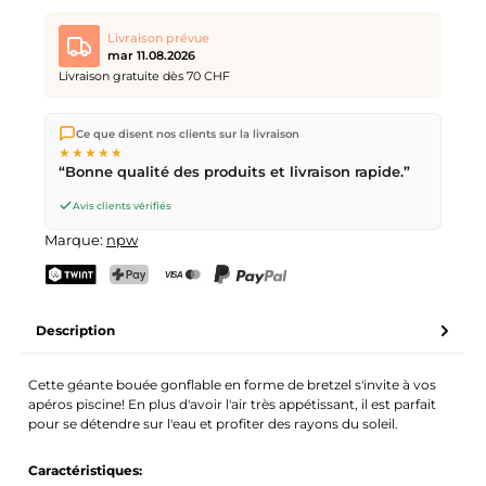
Livraison prévue
mar 11.08.2026
Livraison gratuite dès 70 CHF
Nous expédions directement depuis notre entrepôt à Kriens,
Ce que disent nos clients sur la livraison
en Suisse.
Livraison gratuite
dès
CHF 70
. Commandes
★★★★★
passées avant
17h
(lun–ven) expédiées le jour même –
“Bonne qualité des produits et livraison rapide.”
livraison le
prochain jour ouvrable
par la Poste Suisse.
Avis clients vérifiés
Marque:
npw
TWINT
PostFinance Pay
Carte de crédit (Visa, Mastercard)
PayPal
Description
Cette géante bouée gonflable en forme de bretzel s'invite à vos
apéros piscine! En plus d'avoir l'air très appétissant, il est parfait
pour se détendre sur l'eau et profiter des rayons du soleil.
Caractéristiques: