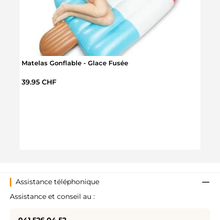
Matelas Gonflable - Glace Fusée
Prix régulier :
39.95 CHF
Matel
Prix 
69.9
Assistance téléphonique
Assistance et conseil au :
041 526 04 52