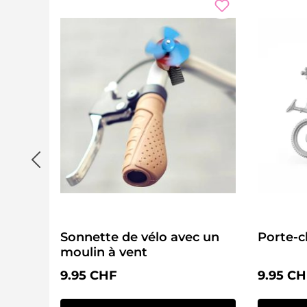
Sonnette de vélo avec un
Porte-c
moulin à vent
Prix régulier :
Prix régu
9.95 CHF
9.95 C