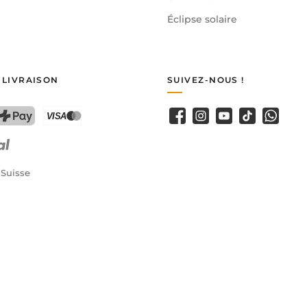
Éclipse solaire
 LIVRAISON
SUIVEZ-NOUS !
Facebook
Instagram
YouTube
TikTok
WhatsA
PostFinance Pay
Carte de crédit (Visa, Mastercard)
 Suisse