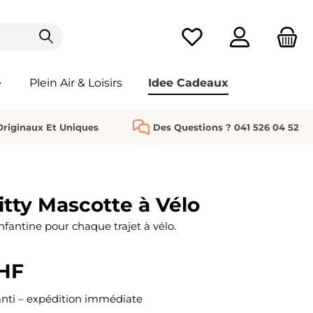
Vous avez 0 articles da
e
Plein Air & Loisirs
Idee Cadeaux
riginaux Et Uniques
Des Questions ? 041 526 04 52
itty Mascotte à Vélo
nfantine pour chaque trajet à vélo.
CHF
nti – expédition immédiate