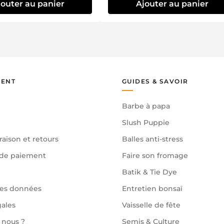
jouter au panier
Ajouter au panier
IENT
GUIDES & SAVOIR
Barbe à papa
Slush Puppie
raison et retours
Balles anti-stress
de paiement
Faire son fromage
Batik & Tie Dye
des données
Entretien bonsaï
gales
Vaisselle de fête
nous ?
Semis & Culture