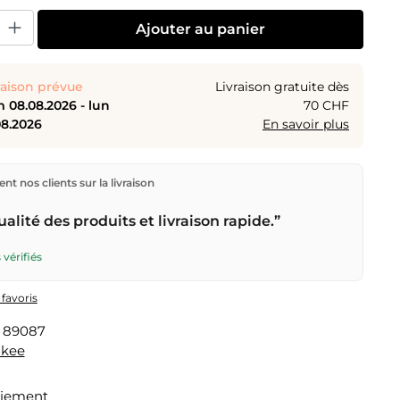
uit : Entrez la quantité souhaitée ou utilisez les boutons pour augmenter o
Ajouter au panier
raison prévue
Livraison gratuite dès
 08.08.2026 - lun
70 CHF
08.2026
En savoir plus
ions directement depuis notre entrepôt à Kriens, en
nt nos clients sur la livraison
aison gratuite
dès
CHF 70
. Commandes passées avant
n) expédiées le jour même – livraison le
prochain jour
alité des produits et livraison rapide.”
r la Poste Suisse. Livraison le samedi
sam 08.08.2026
9.95 – commande avant
vendredi, 17h
.
 vérifiés
 favoris
:
89087
kee
aiement