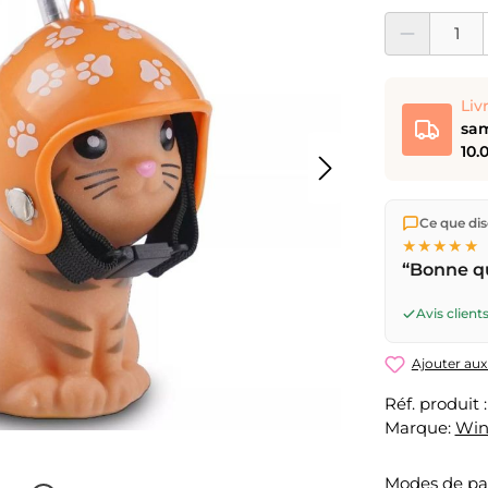
Quantité de prod
Liv
sam
10.
Nous expéd
Ce que dise
Suisse.
Livr
★★★★★
17h
(lun–ve
“Bonne qu
ouvrable
pa
pour CHF 
Avis clients
Ajouter aux
Réf. produit 
Marque:
Win
Modes de p